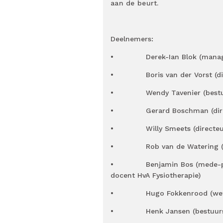
aan de beurt.
Deelnemers:
• Derek-Ian Blok (manager
• Boris van der Vorst (dire
• Wendy Tavenier (bestuursl
• Gerard Boschman (direc
• Willy Smeets (directeur 
• Rob van de Watering (dir
• Benjamin Bos (mede-prakti
docent HvA Fysiotherapie)
• Hugo Fokkenrood (wetensch
• Henk Jansen (bestuursl