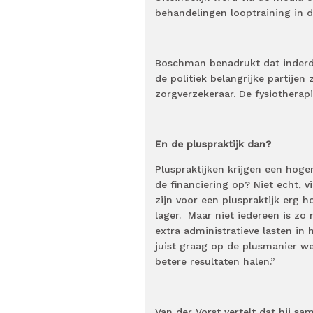
behandelingen looptraining in d
Boschman benadrukt dat inderda
de politiek belangrijke partijen
zorgverzekeraar. De fysiotherap
En de pluspraktijk dan?
Pluspraktijken krijgen een hoge
de financiering op? Niet echt, v
zijn voor een pluspraktijk erg
lager. Maar niet iedereen is zo 
extra administratieve lasten i
juist graag op de plusmanier w
betere resultaten halen.”
Van der Vorst vertelt dat hij s