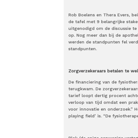
Rob Boelens en Thera Evers, be
de tafel met 9 belangrijke stak
uitgenodigd om de discussie te 
op. Nog meer dan bij de apothe
werden de standpunten fel verde
standpunten.
Zorgverzekeraars betalen te we
De financiering van de fysiother
terugkwam. De zorgverzekeraars 
tarief loopt dertig procent ach
verloop van tijd omdat een prakt
voor innovatie en onderzoek.” H
playing field’ is. “De fysiother
Blok (de enige aanwezige verte