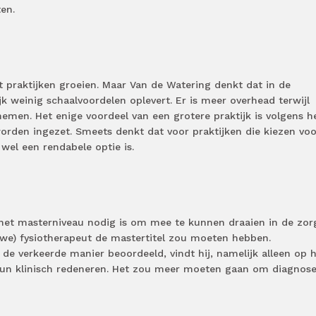
en.
at praktijken groeien. Maar Van de Watering denkt dat in de
jk weinig schaalvoordelen oplevert. Er is meer overhead terwijl
emen. Het enige voordeel van een grotere praktijk is volgens 
worden ingezet. Smeets denkt dat voor praktijken die kiezen voo
 wel een rendabele optie is.
 het masterniveau nodig is om mee te kunnen draaien in de zor
euwe) fysiotherapeut de mastertitel zou moeten hebben.
de verkeerde manier beoordeeld, vindt hij, namelijk alleen op 
hun klinisch redeneren. Het zou meer moeten gaan om diagnos