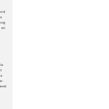
ond
rs
hoog
 en
ie
t
na
ar
evel