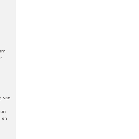
hem
r
g van
hun
e en