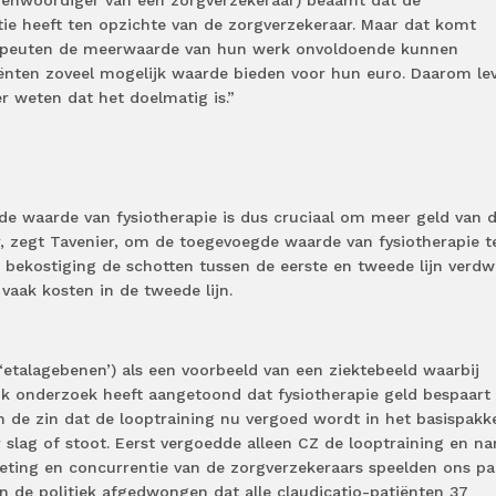
ie heeft ten opzichte van de zorgverzekeraar. Maar dat komt
rapeuten de meerwaarde van hun werk onvoldoende kunnen
ënten zoveel mogelijk waarde bieden voor hun euro. Daarom le
r weten dat het doelmatig is.”
e waarde van fysiotherapie is dus cruciaal om meer geld van 
r, zegt Tavenier, om de toegevoegde waarde van fysiotherapie t
bekostiging de schotten tussen de eerste en tweede lijn verdwi
vaak kosten in de tweede lijn.
etalagebenen’) als een voorbeeld van een ziektebeeld waarbij
k onderzoek heeft aangetoond dat fysiotherapie geld bespaart 
in de zin dat de looptraining nu vergoed wordt in het basispakke
 slag of stoot. Eerst vergoedde alleen CZ de looptraining en n
eting en concurrentie van de zorgverzekeraars speelden ons par
en de politiek afgedwongen dat alle claudicatio-patiënten 37