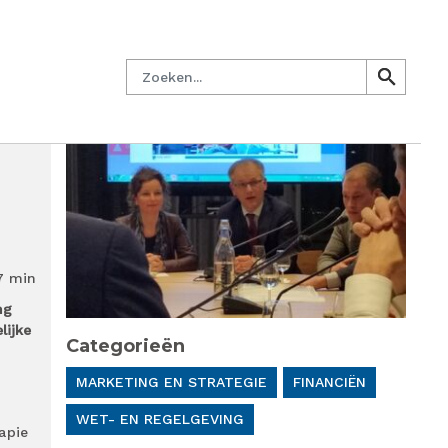
managersnetwerk
Nieuwsbrief
Lid worden
Contact
Zoeken
search
search
7 min
ng
lijke
Categorieën
MARKETING EN STRATEGIE
FINANCIËN
WET- EN REGELGEVING
apie