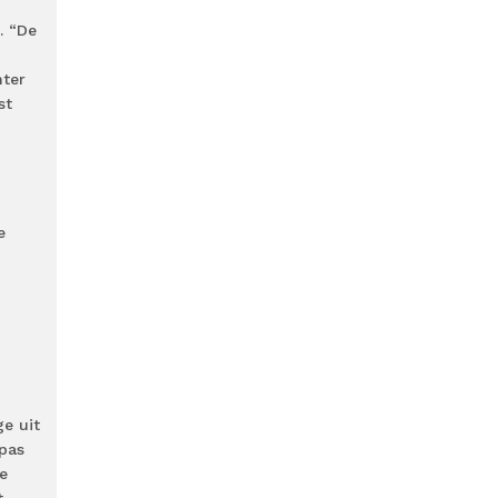
. “De
hter
st
e
ge uit
 pas
e
t