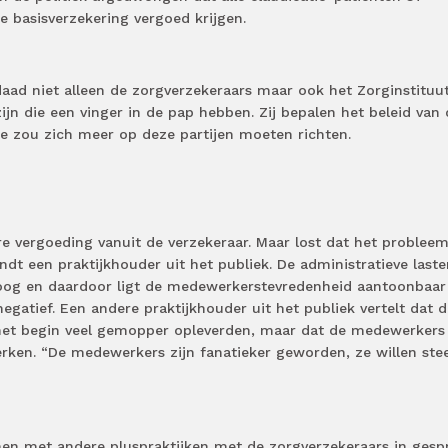
e basisverzekering vergoed krijgen.
ad niet alleen de zorgverzekeraars maar ook het Zorginstituu
 zijn die een vinger in de pap hebben. Zij bepalen het beleid van
ie zou zich meer op deze partijen moeten richten.
re vergoeding vanuit de verzekeraar. Maar lost dat het problee
indt een praktijkhouder uit het publiek. De administratieve last
 hoog en daardoor ligt de medewerkerstevredenheid aantoonbaar
negatief. Een andere praktijkhouder uit het publiek vertelt dat 
n het begin veel gemopper opleverden, maar dat de medewerkers
erken. “De medewerkers zijn fanatieker geworden, ze willen ste
amen met andere pluspraktijken met de zorgverzekeraars in gespr