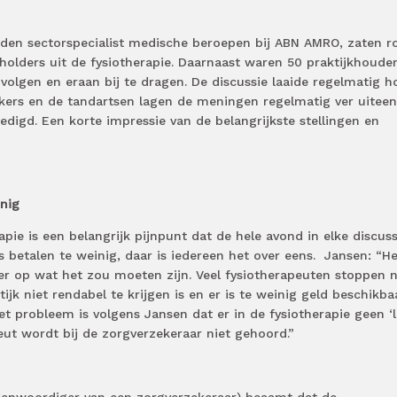
iden sectorspecialist medische beroepen bij ABN AMRO, zaten r
eholders uit de fysiotherapie. Daarnaast waren 50 praktijkhoude
volgen en eraan bij te dragen. De discussie laaide regelmatig 
kers en de tandartsen lagen de meningen regelmatig ver uiteen
digd. Een korte impressie van de belangrijkste stellingen en
inig
apie is een belangrijk pijnpunt dat de hele avond in elke discuss
betalen te weinig, daar is iedereen het over eens. Jansen: “He
ter op wat het zou moeten zijn. Veel fysiotherapeuten stoppen 
ijk niet rendabel te krijgen is en er is te weinig geld beschikba
et probleem is volgens Jansen dat er in de fysiotherapie geen ‘l
apeut wordt bij de zorgverzekeraar niet gehoord.”
genwoordiger van een zorgverzekeraar) beaamt dat de