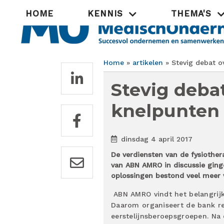
Overslaan
Hoofdnavigatie
HOME
KENNIS
THEMA'S
en
naar
de
inhoud
gaan
Home
artikelen
Stevig debat ov
Kruimelpad
Stevig deba
knelpunten 
dinsdag 4 april 2017
De verdiensten van de fysiothera
van ABN AMRO in discussie ging
oplossingen bestond veel meer 
ABN AMRO vindt het belangrijk
Daarom organiseert de bank re
eerstelijnsberoepsgroepen. Na