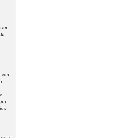
t en
 de
m van
en
de
 nu
eds
ek is