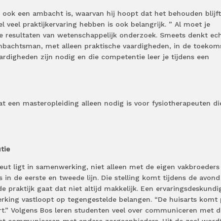
 ook een ambacht is, waarvan hij hoopt dat het behouden blijft
 veel praktijkervaring hebben is ook belangrijk. ” Al moet je
de resultaten van wetenschappelijk onderzoek. Smeets denkt ec
ambachtsman, met alleen praktische vaardigheden, in de toekom
aardigheden zijn nodig en die competentie leer je tijdens een
t een masteropleiding alleen nodig is voor fysiotherapeuten di
tie
eut ligt in samenwerking, niet alleen met de eigen vakbroeders
 in de eerste en tweede lijn. Die stelling komt tijdens de avond
de praktijk gaat dat niet altijd makkelijk. Een ervaringsdeskundi
erking vastloopt op tegengestelde belangen. “De huisarts komt
ert.” Volgens Bos leren studenten veel over communiceren met d
 het communiceren met andere zorgaanbieders. Uit de zaal word