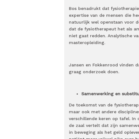
Bos benadrukt dat fysiotherapie
expertise van de mensen die heel
natuurlijk wel openstaan voor 
dat de fysiotherapeut het als 
niet gaat redden. Analytische v
masteropleiding.
Jansen en Fokkenrood vinden da
graag onderzoek doen.
Samenwerking en substitu
De toekomst van de fysiotherap
maar ook met andere disciplines
verschillende keren op tafel. In 
de zaal vertelt dat zijn samenw
in beweging als het geld oplev
patiënt maar vrijwel niks over