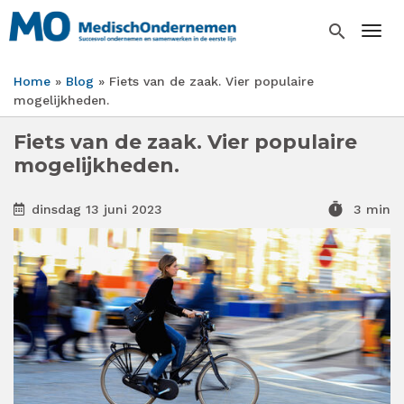
Overslaan
en
search
Togg
naar
de
Home
Blog
Fiets van de zaak. Vier populaire
inhoud
Kruimelpad
mogelijkheden.
gaan
Fiets van de zaak. Vier populaire
mogelijkheden.
timer
dinsdag 13 juni 2023
3 min