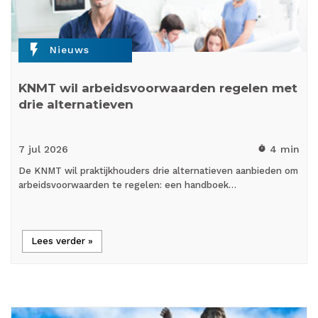
flash_on
Nieuws
KNMT wil arbeidsvoorwaarden regelen met
drie alternatieven
7 jul
2026
4 min
timer
De KNMT wil praktijkhouders drie alternatieven aanbieden om
arbeidsvoorwaarden te regelen: een handboek…
Lees verder »