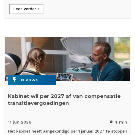
Lees verder »
flash_on
Nieuws
Kabinet wil per 2027 af van compensatie
transitievergoedingen
11 jun
2026
4 min
timer
Het kabinet heeft aangekondigd per 1 januari 2027 te stoppen