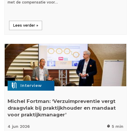
met de compensatie voor…
Lees verder »
mic_external_on
Interview
Michel Fortman: ‘Verzuimpreventie vergt
draagvlak bij praktijkhouder en mandaat
voor praktijkmanager’
4 jun
2026
5 min
timer