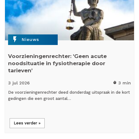
flash_on
Nieuws
Voorzieningenrechter: 'Geen acute
noodsituatie in fysiotherapie door
tarieven'
3 jul
2026
3 min
timer
De voorzieningenrechter deed donderdag uitspraak in de kort
gedingen die een groot aantal…
Lees verder »