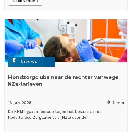
Lees verder »
flash_on
Nieuws
Mondzorgclubs naar de rechter vanwege
NZa-tarieven
18 jun
2026
4 min
timer
De KNMT gaat in beroep tegen het besluit van de
Nederlandse Zorgautoriteit (NZa) over de…