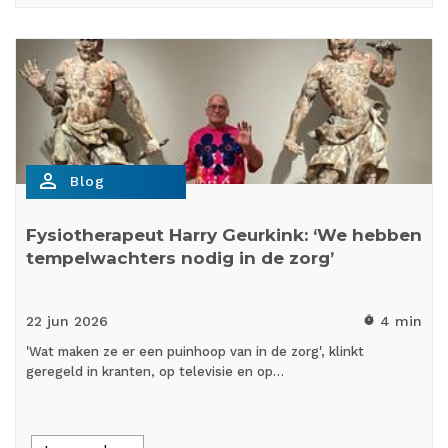
person_outline
Blog
Fysiotherapeut Harry Geurkink: ‘We hebben
tempelwachters nodig in de zorg’
22 jun
2026
4 min
timer
'Wat maken ze er een puinhoop van in de zorg', klinkt
geregeld in kranten, op televisie en op…