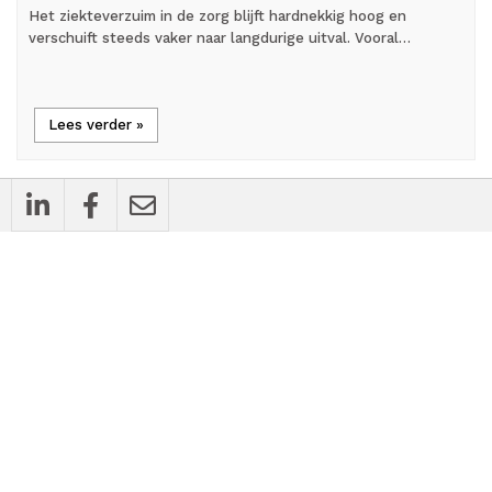
Het ziekteverzuim in de zorg blijft hardnekkig hoog en
verschuift steeds vaker naar langdurige uitval. Vooral…
Lees verder »
person_outline
Blog
Wie zorgt er eigenlijk voor de gezondheid
van uw praktijk?