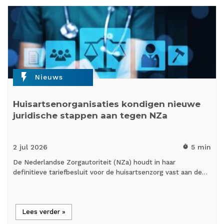
flash_on
Nieuws
Huisartsenorganisaties kondigen nieuwe
juridische stappen aan tegen NZa
2 jul
2026
5 min
timer
De Nederlandse Zorgautoriteit (NZa) houdt in haar
definitieve tariefbesluit voor de huisartsenzorg vast aan de…
Lees verder »