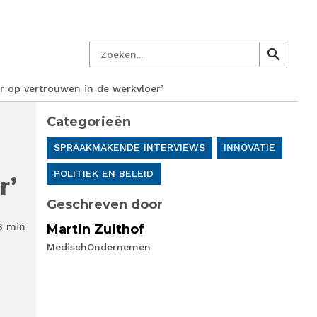
managersnetwerk
Nieuwsbrief
Lid worden
Contact
Zoeken
search
search
ur op vertrouwen in de werkvloer’
Categorieën
SPRAAKMAKENDE INTERVIEWS
INNOVATIE
POLITIEK EN BELEID
r’
Geschreven door
8 min
Martin Zuithof
MedischOndernemen