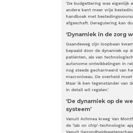
‘De budgettering was eigenlijk 
andere kant meer vrije bestedin
handboek met bestedingsvoorsch
afgeschaft. Deregulering kan dus
‘Dynamiek in de zorg w
Gaandeweg zijn loopbaan kwam 
bepaald door de dynamiek op de 
patiënten, als van technologisc
autonome ontwikkelingen in rela
nog steeds gecharmeerd van het
macroniveau. De overheid moet 
Maar ik ben tegenstander van de
in detail wil regelen.’
‘De dynamiek op de wer
systeem’
Vanuit Achmea kreeg Van Montfo
de ‘lab on chip’-technologie: a
Vanuit Gezondheidswetenschappe