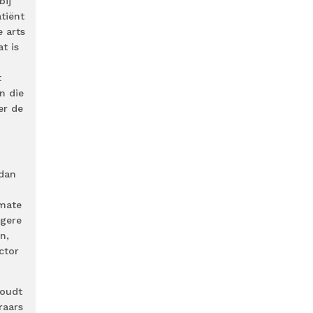
bij
tiënt
 arts
at is
t
n die
er de
 dan
 mate
agere
n,
ctor
houdt
raars