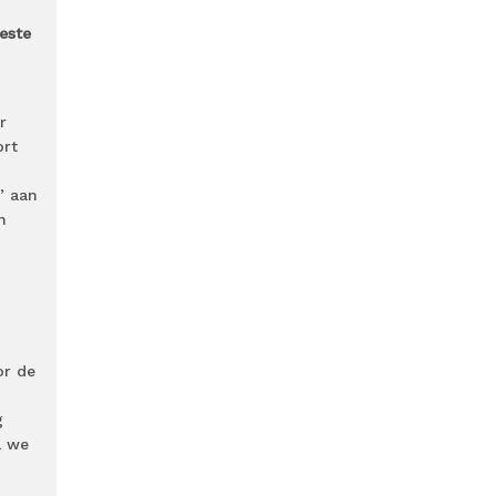
este
r
ort
’ aan
n
or de
g
l we