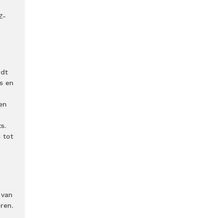
Z-
rdt
s en
en
s.
 tot
 van
ren.