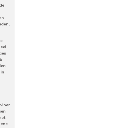
 de
an
eden,
de
ueel
ies
eb
len
 in
n
vloer
sen
met
 ene