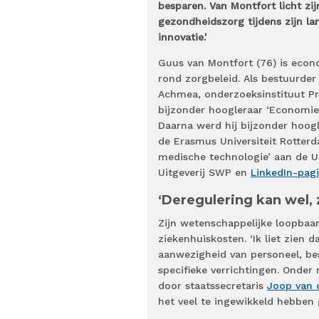
besparen. Van Montfort licht zij
gezondheidszorg tijdens zijn la
innovatie.'
Guus van Montfort (76) is econo
rond zorgbeleid. Als bestuurder 
Achmea, onderzoeksinstituut Pr
bijzonder hoogleraar ‘Economie 
Daarna werd hij bijzonder hoog
de Erasmus Universiteit Rotterd
medische technologie’ aan de Un
Uitgeverij SWP en
LinkedIn-pagi
‘Deregulering kan wel, 
Zijn wetenschappelijke loopbaa
ziekenhuiskosten. ‘Ik liet zien
aanwezigheid van personeel, be
specifieke verrichtingen. Onder
door staatssecretaris
Joop van 
het veel te ingewikkeld hebben 