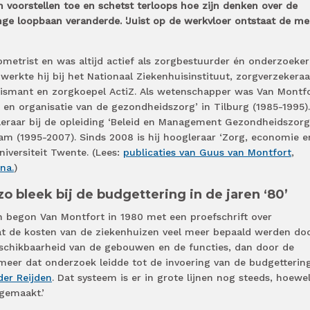
n voorstellen toe en schetst terloops hoe zijn denken over de
nge loopbaan veranderde. 'Juist op de werkvloer ontstaat de me
metrist en was altijd actief als zorgbestuurder én onderzoeker
werkte hij bij het Nationaal Ziekenhuisinstituut, zorgverzekeraa
ismant en zorgkoepel ActiZ. Als wetenschapper was Van Montf
en organisatie van de gezondheidszorg’ in Tilburg (1985-1995).
leraar bij de opleiding ‘Beleid en Management Gezondheidszorg
am (1995-2007). Sinds 2008 is hij hoogleraar ‘Zorg, economie e
iversiteit Twente. (Lees:
publicaties van Guus van Montfort
,
na.
)
zo bleek bij de budgettering in de jaren ‘80’
n begon Van Montfort in 1980 met een proefschrift over
 dat de kosten van de ziekenhuizen veel meer bepaald werden do
schikbaarheid van de gebouwen en de functies, dan door de
 meer dat onderzoek leidde tot de invoering van de budgetterin
der Reijden
. Dat systeem is er in grote lijnen nog steeds, hoewe
gemaakt.’