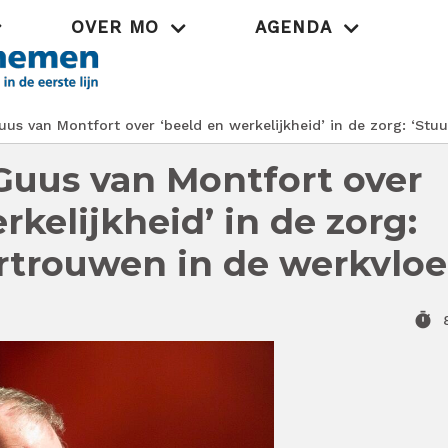
OVER MO
AGENDA
Praktijk
us van Montfort over ‘beeld en werkelijkheid’ in de zorg: ‘Stu
Guus van Montfort over
rkelijkheid’ in de zorg:
ertrouwen in de werkvloe
timer