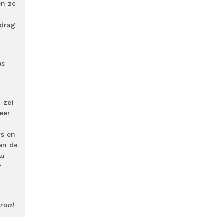
en ze
edrag
us
 zei
keer
rs en
an de
ar
f
graal