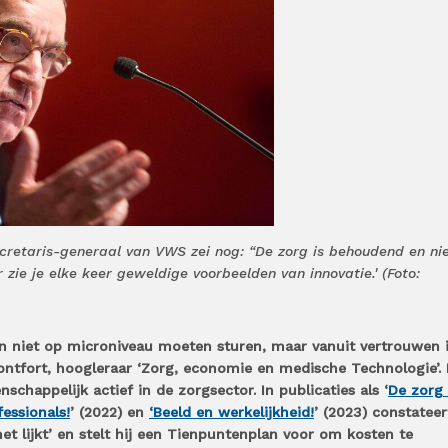
ecretaris-generaal van VWS zei nog: “De zorg is behoudend en ni
r zie je elke keer geweldige voorbeelden van innovatie.' (Foto:
n niet op microniveau moeten sturen, maar vanuit vertrouwen 
ontfort, hoogleraar ‘Zorg, economie en medische Technologie’. H
enschappelijk actief in de zorgsector. In publicaties als ‘
De zorg 
essionals!
’ (2022) en
‘Beeld en werkelijkheid!
’ (2023) constateer
 het lijkt’ en stelt hij een Tienpuntenplan voor om kosten te