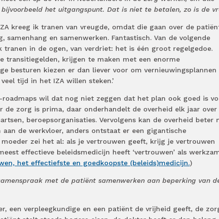
bijvoorbeeld het uitgangspunt. Dat is niet te betalen, zo is de vr
 IZA kreeg ik tranen van vreugde, omdat die gaan over de patiën
ing, samenhang en samenwerken. Fantastisch. Van de volgende
 tranen in de ogen, van verdriet: het is één groot regelgedoe.
t de transitiegelden, krijgen te maken met een enorme
ge besturen kiezen er dan liever voor om vernieuwingsplannen 
veel tijd in het IZA willen steken.’
A-roadmaps wil dat nog niet zeggen dat het plan ook goed is vo
r de zorg is prima, daar onderhandelt de overheid elk jaar ove
sartsen, beroepsorganisaties. Vervolgens kan de overheid beter n
 aan de werkvloer, anders ontstaat er een gigantische
 moeder zei het al: als je vertrouwen geeft, krijg je vertrouwen
eest effectieve beleidsmedicijn heeft ‘vertrouwen’ als werkza
wen, het effectiefste en goedkoopste (beleids)medicijn.
)
in samenspraak met de patiënt samenwerken aan beperking van d
ter, een verpleegkundige en een patiënt de vrijheid geeft, de zo