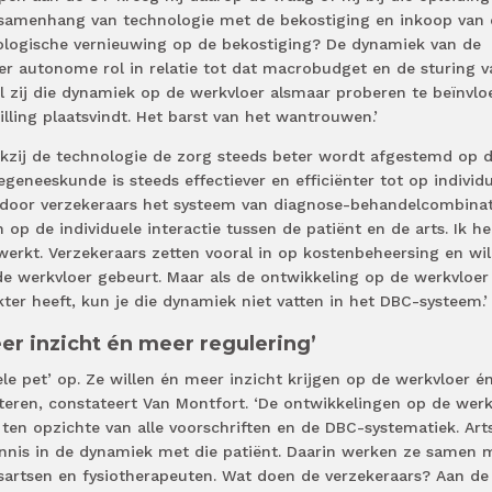
 samenhang van technologie met de bekostiging en inkoop van
ologische vernieuwing op de bekostiging? De dynamiek van de
er autonome rol in relatie tot dat macrobudget en de sturing v
jl zij die dynamiek op de werkvloer alsmaar proberen te beïnvlo
pilling plaatsvindt. Het barst van het wantrouwen.’
nkzij de technologie de zorg steeds beter wordt afgestemd op 
iegeneeskunde is steeds effectiever en efficiënter tot op individ
e door verzekeraars het systeem van diagnose-behandelcombinat
 op de individuele interactie tussen de patiënt en de arts. Ik h
erkt. Verzekeraars zetten vooral in op kostenbeheersing en wil
e werkvloer gebeurt. Maar als de ontwikkeling op de werkvloer
r heeft, kun je die dynamiek niet vatten in het DBC-systeem.’
er inzicht én meer regulering’
e pet’ op. Ze willen én meer inzicht krijgen op de werkvloer é
teren, constateert Van Montfort. ‘De ontwikkelingen op de werk
en opzichte van alle voorschriften en de DBC-systematiek. Art
nis in de dynamiek met die patiënt. Daarin werken ze samen 
isartsen en fysiotherapeuten. Wat doen de verzekeraars? Aan de