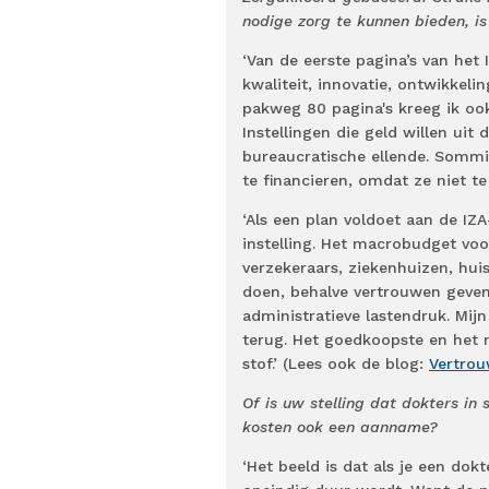
nodige zorg te kunnen bieden, is 
‘Van de eerste pagina’s van het
kwaliteit, innovatie, ontwikkel
pakweg 80 pagina's kreeg ik ook
Instellingen die geld willen ui
bureaucratische ellende. Sommi
te financieren, omdat ze niet te 
‘Als een plan voldoet aan de IZ
instelling. Het macrobudget voo
verzekeraars, ziekenhuizen, hui
doen, behalve vertrouwen geven
administratieve lastendruk. Mijn
terug. Het goedkoopste en het m
stof.’ (Lees ook de blog:
Vertrou
Of is uw stelling dat dokters 
kosten ook een aanname?
‘Het beeld is dat als je een dok