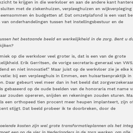
zicht te krijgen in die werkvloer en aan de andere kant hanter
luiten met de ziekenhuizen, verpleeghuizen en wijkverpleging
neemsommen én budgetten af. Dat omzetplafond is een vast b
is van onderhandelingen tussen het instellingsbestuur en de
tussen het bestaande beeld en werkelijkheid in de zorg. Bent u d
kijken?
amiek op die werkvloer veel groter is, dat is een van de grote
elijkheid. Erik Gerritsen, de vorige secretaris-generaal van VWS,
end en niet innovatief.” Maar juist op de werkvloer zie je elke 
atie: bij een verpleeghuis in Emmen, een huisartsenpraktijk in
n. Daar gebeurt veel meer dan in het beeld dat zorgverzekeraa
 is gebaseerd op de oude beelden van de honoraria met name v
smaar zouden opereren, snijden en rekeningen zouden sturen. Ma
 als een orthopeed tien procent meer heupen implanteert, zijn o
nt stijgt. Dat beeld probeer ik te doorbreken, door de
oeiende kosten zijn wel grote transformatieplannen als het Inte
oet een op de vier in Nederlanders in de zorg werken, om alle