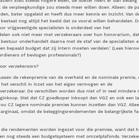
tiënt stelt steeds hogere eisen, de dokter heeft er dan belang 
 de verpleegkundige zou steeds meer willen doen. Alleen: de pa
en, beter opgeleid en heeft dus meer kennis en inzicht. Van de
s, bestaat nog altijd het beeld dat ze vooral willen behandelen. D
r vrijgevestigde specialisten is onderdeel van het
elen ook niet meer met verzekeraars over hun honorarium, da
 bestuur onderhandelt daarna met de staf van de specialisten e
een bepaald budget dat zij intern moeten verdelen.’ (Lees hierov
erdieners of bevlogen professionals?)
voor verzekeraars?
en tussen de rekenpremie van de overheid en de nominale premie,
het verschil in inzet van het eigen vermogen en de
erzekeraar. De verschillen worden dus niet of in veel mindere
ginkoop. Stel dat CZ goedkoper inkoopt dan VGZ en ook een l
zou CZ lagere nominale premies kunnen inzetten dan VGZ. Allee
 marginaal, omdat de beleggingsrendementen de belangrijkste fa
at die rendementen worden ingezet voor die premies, want dat 
ben nog steeds een budgetsysteem met omzetplafonds. Verzeke