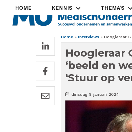
Overslaan
Hoofdnavigatie
HOME
KENNIS
THEMA'S
en
naar
de
inhoud
gaan
Home
Interviews
Hoogleraar Gu
Kruimelpad
Hoogleraar 
‘beeld en we
‘Stuur op v
dinsdag 9 januari 2024