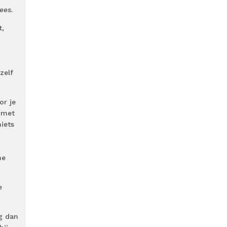
ees.
t,
zelf
or je
r met
iets
me
e
rg dan