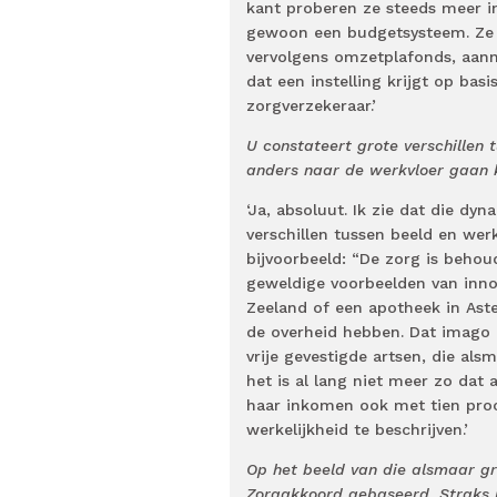
kant proberen ze steeds meer in
gewoon een budgetsysteem. Ze s
vervolgens omzetplafonds, aan
dat een instelling krijgt op bas
zorgverzekeraar.’
U constateert grote verschillen 
anders naar de werkvloer gaan 
‘Ja, absoluut. Ik zie dat die dyn
verschillen tussen beeld en werk
bijvoorbeeld: “De zorg is behoud
geweldige voorbeelden van innov
Zeeland of een apotheek in Aste
de overheid hebben. Dat imago
vrije gevestigde artsen, die al
het is al lang niet meer zo dat
haar inkomen ook met tien proce
werkelijkheid te beschrijven.’
Op het beeld van die alsmaar gr
Zorgakkoord gebaseerd. Straks m