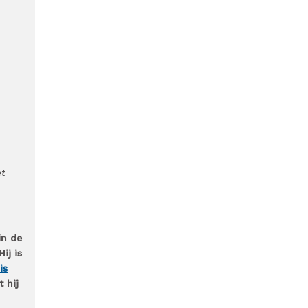
et
in de
ij is
is
t hij