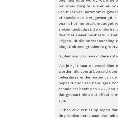
oneindig duur wordt. Want de pa
om meer zorg te leveren en ook
van nu is veel autonomer geword
of specialist die vrijgevestigd i
onzin: het honorariumbudget voo
ziekenhuisbudget. Ze onderhand
doet het ziekenhuisbestuur. Dat
krijgen uit die onderhandeling 
blog: Dokters: graaiende grootv
U pleit ook voor een andere rol 
‘Als je kijkt naar de verschill
worden die vooral bepaald door 
beleggingsrendementen van de v
bepaald door een handigere zor
schadelast heeft dan VGZ, dan 
dat gebeurt niet: dat effect is
zijn.’
‘Ik ben er dus niet op tegen d
de premies betaalbaar. We heb