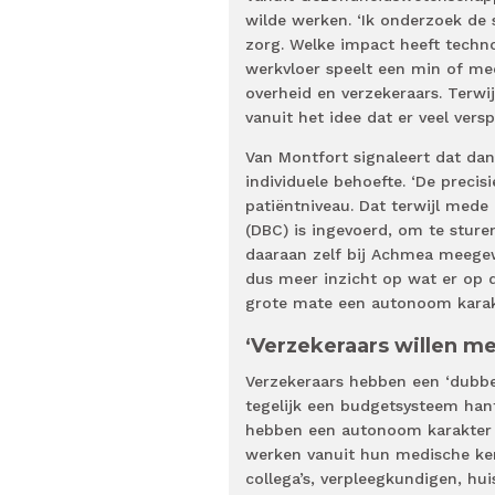
wilde werken. ‘Ik onderzoek de
zorg. Welke impact heeft techn
werkvloer speelt een min of me
overheid en verzekeraars. Terwi
vanuit het idee dat er veel vers
Van Montfort signaleert dat da
individuele behoefte. ‘De precis
patiëntniveau. Dat terwijl med
(DBC) is ingevoerd, om te sturen
daaraan zelf bij Achmea meegew
dus meer inzicht op wat er op d
grote mate een autonoom karakte
‘Verzekeraars willen me
Verzekeraars hebben een ‘dubbel
tegelijk een budgetsysteem han
hebben een autonoom karakter t
werken vanuit hun medische ken
collega’s, verpleegkundigen, hu