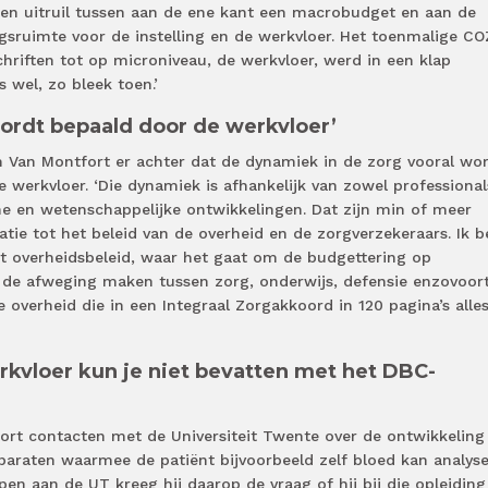
een uitruil tussen aan de ene kant een macrobudget en aan de
gsruimte voor de instelling en de werkvloer. Het toenmalige CO
riften tot op microniveau, de werkvloer, werd in een klap
 wel, zo bleek toen.’
ordt bepaald door de werkvloer’
Van Montfort er achter dat de dynamiek in de zorg vooral wo
werkvloer. ‘Die dynamiek is afhankelijk van zowel professional
he en wetenschappelijke ontwikkelingen. Dat zijn min of meer
tie tot het beleid van de overheid en de zorgverzekeraars. Ik b
 overheidsbeleid, waar het gaat om de budgettering op
de afweging maken tussen zorg, onderwijs, defensie enzovoort
 overheid die in een Integraal Zorgakkoord in 120 pagina’s alles
kvloer kun je niet bevatten met het DBC-
rt contacten met de Universiteit Twente over de ontwikkeling
pparaten waarmee de patiënt bijvoorbeeld zelf bloed kan analyse
n aan de UT kreeg hij daarop de vraag of hij bij die opleiding