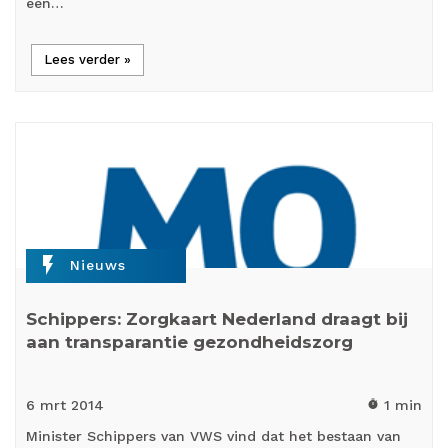
een…
Lees verder »
flash_on
Nieuws
Schippers: Zorgkaart Nederland draagt bij
aan transparantie gezondheidszorg
6 mrt
2014
1 min
timer
Minister Schippers van VWS vind dat het bestaan van