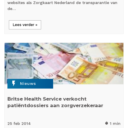
websites als Zorgkaart Nederland de transparantie van
de…
Lees verder »
flash_on
Nieuws
Britse Health Service verkocht
patiëntdossiers aan zorgverzekeraar
25 feb
2014
1 min
timer