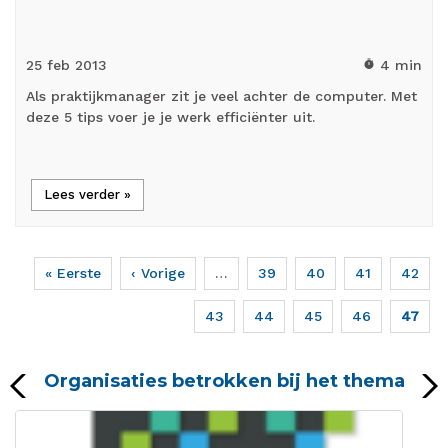
25 feb
2013
4 min
timer
Als praktijkmanager zit je veel achter de computer. Met
deze 5 tips voer je je werk efficiënter uit.
Lees verder »
Eerste
« Eerste
Vorige
‹ Vorige
…
Page
39
Page
40
Page
41
Page
42
Paginering
pagina
pagina
Page
43
Page
44
Page
45
Page
46
Huidig
47
pagina
Organisaties betrokken bij het thema