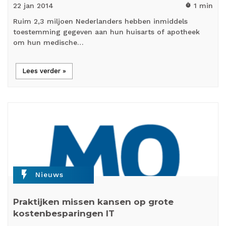
22 jan
2014
1 min
timer
Ruim 2,3 miljoen Nederlanders hebben inmiddels
toestemming gegeven aan hun huisarts of apotheek
om hun medische…
Lees verder »
flash_on
Nieuws
Praktijken missen kansen op grote
kostenbesparingen IT