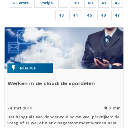
Eerste
« Eerste
Vorige
‹ Vorige
…
Page
39
Page
40
Page
41
Page
42
Paginering
pagina
pagina
Page
43
Page
44
Page
45
Page
46
Huidig
47
pagina
flash_on
Nieuws
Werken in de cloud: de voordelen
24 mrt
2014
3 min
timer
Het hangt als een donderwolk boven veel praktijken: de
vraag of er wel of niet overgestapt moet worden naar