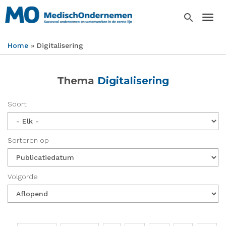
Overslaan
en
search
Togg
naar
de
Home
Digitalisering
inhoud
Kruimelpad
gaan
Thema
Digitalisering
Soort
Sorteren op
Volgorde