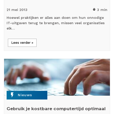
21 mei
2013
3 min
timer
Hoewel praktijken er alles aan doen om hun onnodige
IT-uitgaven terug te brengen, missen veel organisaties
elk…
Lees verder »
flash_on
Nieuws
Gebruik je kostbare computertijd optimaal