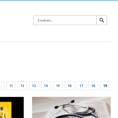
managersnetwerk
Nieuwsbrief
Lid worden
Contact
Zoeken
search
search
…
Page
11
Page
12
Page
13
Page
14
Page
15
Page
16
Page
17
Page
18
Huidige
19
pagina