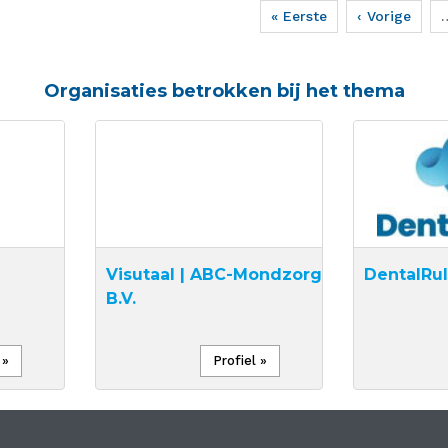
Eerste
« Eerste
Vorige
‹ Vorige
pagina
pagina
Organisaties betrokken bij het thema
Visutaal | ABC-Mondzorg
DentalRu
B.V.
 »
Profiel »