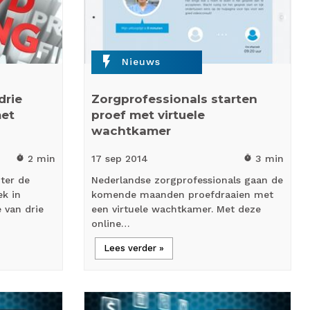
flash_on
Nieuws
drie
Zorgprofessionals starten
met
proef met virtuele
wachtkamer
2 min
17 sep
2014
3 min
timer
timer
hter de
Nederlandse zorgprofessionals gaan de
ek in
komende maanden proefdraaien met
 van drie
een virtuele wachtkamer. Met deze
online…
Lees verder »