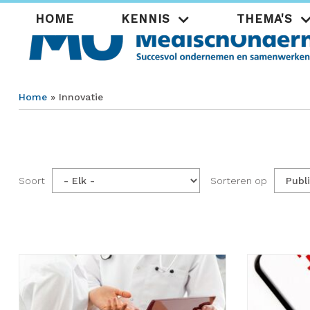
Overslaan
Hoofdnavigatie
HOME
KENNIS
THEMA'S
en
naar
de
inhoud
gaan
Home
Innovatie
Kruimelpad
Soort
Sorteren op
Paginering