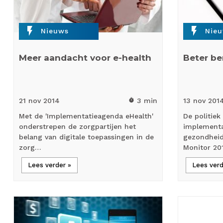
flash_on
flash_on
Nieuws
Nie
Meer aandacht voor e-health
Beter be
21 nov
2014
3 min
13 nov
201
timer
Met de 'Implementatieagenda eHealth'
De politiek
onderstrepen de zorgpartijen het
implementa
belang van digitale toepassingen in de
gezondheid
zorg…
Monitor 20
Lees verder »
Lees verd