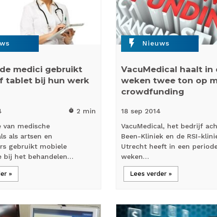
flash_on
uws
Nieuws
e medici gebruikt
VacuMedical haalt in 
f tablet bij hun werk
weken twee ton op 
crowdfunding
4
2 min
18 sep
2014
timer
 van medische
VacuMedical, het bedrijf ac
ls als artsen en
Been-Kliniek en de RSI-klini
rs gebruikt mobiele
Utrecht heeft in een periode
e bij het behandelen…
weken…
er »
Lees verder »