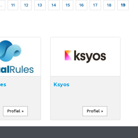
…
Page
11
Page
12
Page
13
Page
14
Page
15
Page
16
Page
17
Page
18
Huidige
19
pagina
les
Ksyos
Profiel »
Profiel »