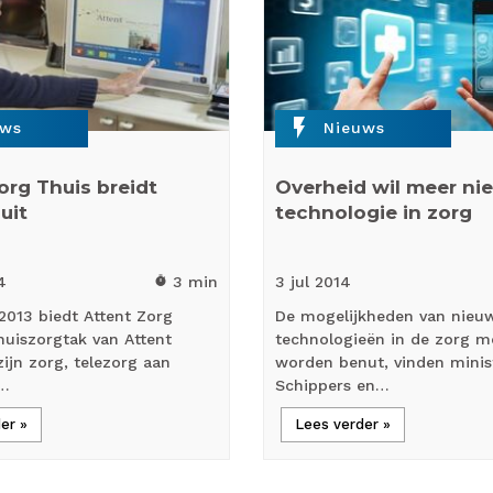
flash_on
uws
Nieuws
org Thuis breidt
Overheid wil meer ni
uit
technologie in zorg
4
3 min
3 jul
2014
timer
2013 biedt Attent Zorg
De mogelijkheden van nieu
huiszorgtak van Attent
technologieën in de zorg m
ijn zorg, telezorg aan
worden benut, vinden minis
n…
Schippers en…
er »
Lees verder »