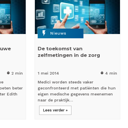
flash_on
Nieuws
euwe
De toekomst van
zelfmetingen in de zorg
2 min
1 mei
2014
4 min
timer
timer
we
Medici worden steeds vaker
oeten beter
geconfronteerd met patiënten die hun
ter Edith
eigen medische gegevens meenemen
naar de praktijk…
Lees verder »