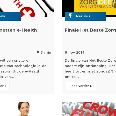
flash_on
uws
Nieuws
nutten e-Health
Finale Het Beste Zor
4
3 min
6 nov
2014
timer
 wil een snellere
De finale van Het Beste Zor
tie van technologie in de
nadert zijn ontknoping. Het
szorg. Uit de e-Health
heeft tot en met zondag 9
14 van…
om te…
er »
Lees verder »