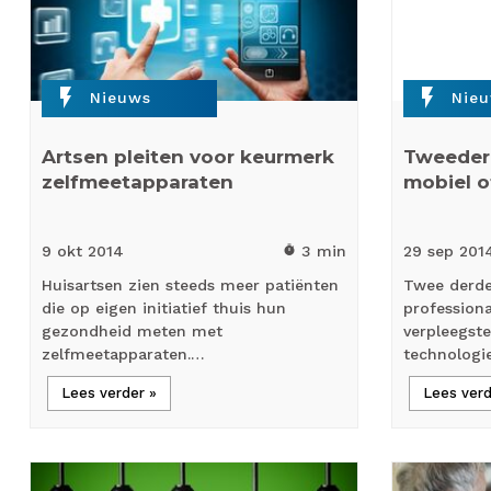
flash_on
flash_on
Nieuws
Nie
Artsen pleiten voor keurmerk
Tweederd
zelfmeetapparaten
mobiel o
9 okt
2014
3 min
29 sep
201
timer
Huisartsen zien steeds meer patiënten
Twee derde
die op eigen initiatief thuis hun
professiona
gezondheid meten met
verpleegste
zelfmeetapparaten.…
technologi
Lees verder »
Lees verd