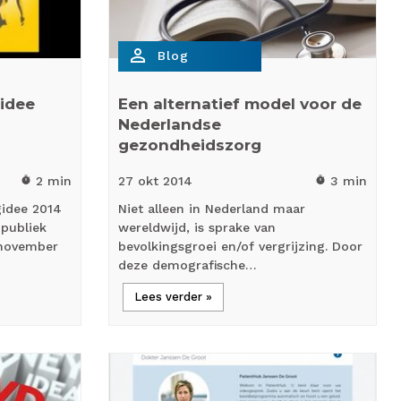
person_outline
Blog
gidee
Een alternatief model voor de
Nederlandse
gezondheidszorg
2 min
27 okt
2014
3 min
timer
timer
gidee 2014
Niet alleen in Nederland maar
 publiek
wereldwijd, is sprake van
 november
bevolkingsgroei en/of vergrijzing. Door
deze demografische…
Lees verder »