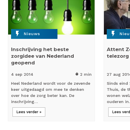
flash_on
flash_on
Nieuws
Nie
Inschrijving het beste
Attent Z
zorgidee van Nederland
telezorg 
geopend
4 sep
2014
2 min
27 aug
201
timer
Heel Nederland wordt voor de zevende
Sinds eind 
keer uitgedaagd om mee te denken
Thuis, de t
over hoe de zorg beter kan. De
wonen welz
inschrijving…
ouderen i
Lees verder »
Lees verd