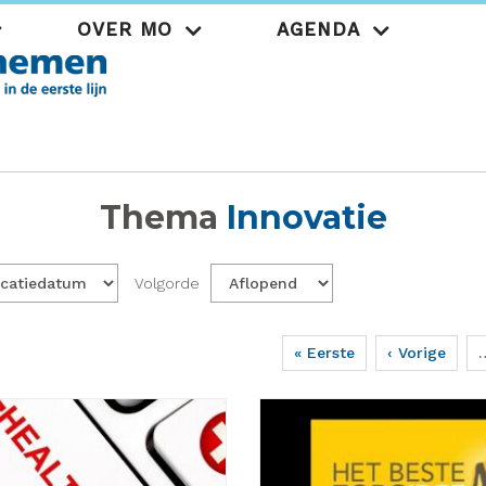
OVER MO
AGENDA
Praktijk
Thema
Innovatie
Volgorde
Eerste
« Eerste
Vorige
‹ Vorige
pagina
pagina