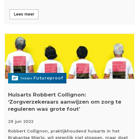
Lees meer
topic
Futureproof
THEMA
Huisarts Robbert Collignon:
‘Zorgverzekeraars aanwijzen om zorg te
reguleren was grote fout’
29 jun
2022
Robbert Collignon, praktijkhoudend huisarts in het
Brabantse Mierlo, wil eigenlijk niet stoppen, maar doet