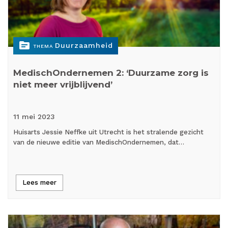
topic
Duurzaamheid
THEMA
MedischOndernemen 2: ‘Duurzame zorg is
niet meer vrijblijvend’
11 mei
2023
Huisarts Jessie Neffke uit Utrecht is het stralende gezicht
van de nieuwe editie van MedischOndernemen, dat…
Lees meer