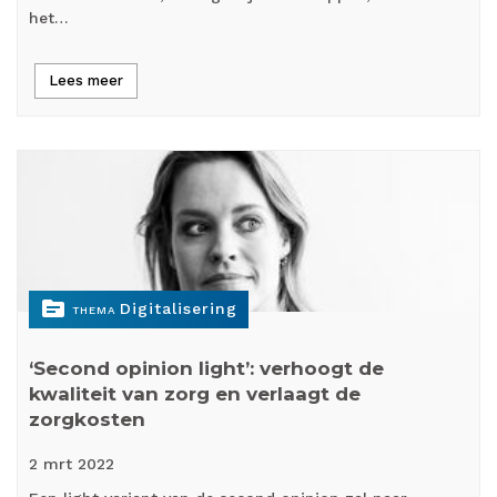
het…
Lees meer
topic
Digitalisering
THEMA
‘Second opinion light’: verhoogt de
kwaliteit van zorg en verlaagt de
zorgkosten
2 mrt
2022