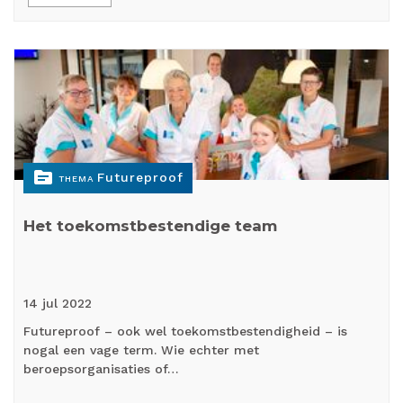
topic
Futureproof
THEMA
Het toekomstbestendige team
14 jul
2022
Futureproof – ook wel toekomstbestendigheid – is
nogal een vage term. Wie echter met
beroepsorganisaties of…