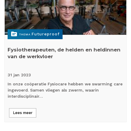
topic
Futureproof
THEMA
Fysiotherapeuten, de helden en heldinnen
van de werkvloer
31 jan
2023
In onze coöperatie Fysiocare hebben we swarming care
ingevoerd. Samen vliegen als zwerm, waarin
interdisciplinair…
Lees meer