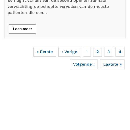
Een light variant van de second opinion zal naar
verwachting de behoefte vervullen van de meeste
patiënten die een…
Lees meer
Eerste
« Eerste
Vorige
‹ Vorige
Page
1
Huidige
2
Page
3
Page
4
Paginering
pagina
pagina
pagina
Volgende
Volgende ›
Laatste
Laatste »
pagina
pagina