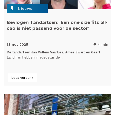
flash_on
Nieuws
Bevlogen Tandartsen: ‘Een one size fits all-
cao is niet passend voor de sector’
18 nov
2025
4 min
timer
De tandartsen Jan Willem Vaartjes, Amée Swart en Geert
Landman hebben in augustus de…
Lees verder »