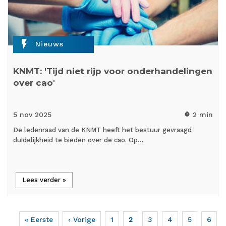
flash_on
Nieuws
KNMT: 'Tijd niet rijp voor onderhandelingen
over cao'
5 nov
2025
2 min
timer
De ledenraad van de KNMT heeft het bestuur gevraagd
duidelijkheid te bieden over de cao. Op…
Lees verder »
Eerste
« Eerste
Vorige
‹ Vorige
Page
1
Huidige
2
Page
3
Page
4
Page
5
Page
6
Paginering