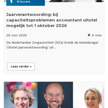
flash_on
Nieuws
Jaarverantwoording: bij
capaciteitsproblemen accountant uitstel
mogelijk tot 1 oktober 2026
20 nov
2025
4 min
timer
De Nederlandse Zorgautoriteit (NZa) breidt de beleidsregel
'Uitstel jaarverantwoording' uit…
Lees verder »