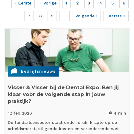
Eerste
« Eerste
Vorige
‹ Vorige
Page
1
Huidige
2
Page
3
Page
4
Page
5
Page
6
Paginering
pagina
pagina
pagina
Page
7
Page
8
Page
9
…
Volgende
Volgende ›
Laatste
Laatste »
pagina
pagina
cases
Bedrijfsnieuws
Visser & Visser bij de Dental Expo: Ben jij
klaar voor de volgende stap in jouw
praktijk?
12 feb
2026
4 min
timer
De tandartsensector staat onder druk: krapte op de
arbeidsmarkt, stijgende kosten en veranderende wet-