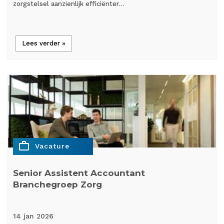
zorgstelsel aanzienlijk efficiënter…
Lees verder »
work_outline
Vacature
Senior Assistent Accountant
Branchegroep Zorg
14 jan
2026