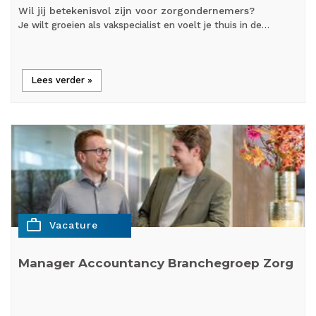
Wil jij betekenisvol zijn voor zorgondernemers?
Je wilt groeien als vakspecialist en voelt je thuis in de…
Lees verder »
work_outline
Vacature
Manager Accountancy Branchegroep Zorg