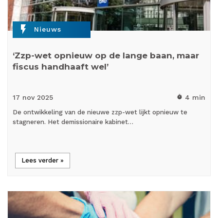
flash_on
Nieuws
‘Zzp-wet opnieuw op de lange baan, maar
fiscus handhaaft wel’
17 nov
2025
4 min
timer
De ontwikkeling van de nieuwe zzp-wet lijkt opnieuw te
stagneren. Het demissionaire kabinet…
Lees verder »