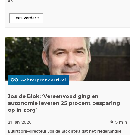
en…
Lees verder »
all_inclusive
Achtergrondartikel
Jos de Blok: ‘Vereenvoudiging en
autonomie leveren 25 procent besparing
op in zorg’
21 jan
2026
5 min
timer
Buurtzorg-directeur Jos de Blok stelt dat het Nederlandse