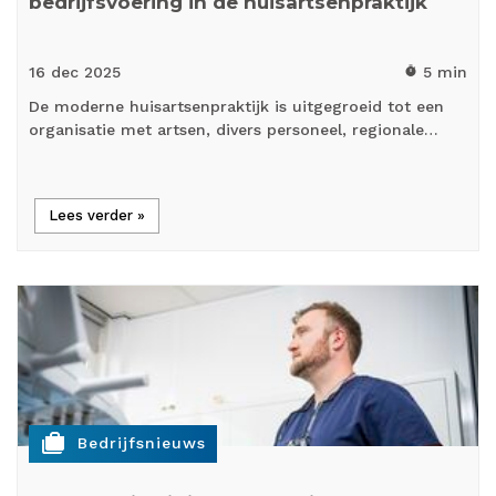
bedrijfsvoering in de huisartsenpraktijk
16 dec
2025
5 min
timer
De moderne huisartsenpraktijk is uitgegroeid tot een
organisatie met artsen, divers personeel, regionale…
Lees verder »
cases
Bedrijfsnieuws