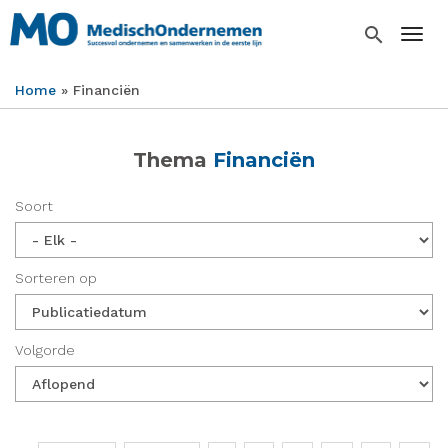
Overslaan
en
search
Togg
naar
de
Home
Financiën
inhoud
Kruimelpad
gaan
Thema
Financiën
Soort
Sorteren op
Volgorde