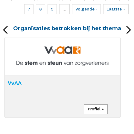
pagina
pagina
pagina
Page
7
Page
8
Page
9
…
Volgende
Volgende ›
Laatste
Laatste »
pagina
pagina
Organisaties betrokken bij het thema
VvAA
Profiel »