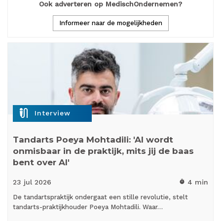
Ook adverteren op MedischOndernemen?
Informeer naar de mogelijkheden
mic_external_on
Interview
Tandarts Poeya Mohtadili: 'AI wordt
onmisbaar in de praktijk, mits jij de baas
bent over AI'
23 jul
2026
4 min
timer
De tandartspraktijk ondergaat een stille revolutie, stelt
tandarts-praktijkhouder Poeya Mohtadili. Waar…