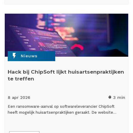
flash_on
Nieuws
Hack bij ChipSoft lijkt huisartsenpraktijken
te treffen
8 apr
2026
3 min
timer
Een ransomware-aanval op softwareleverancier ChipSoft
heeft mogelijk huisartsenpraktijken geraakt. De website…