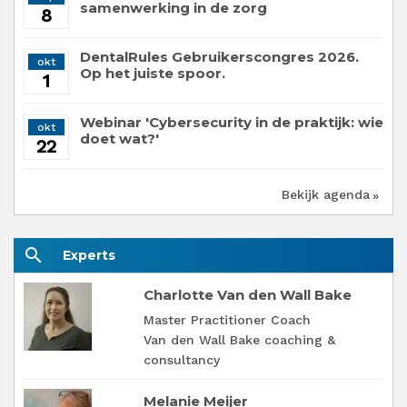
samenwerking in de zorg
8
DentalRules Gebruikerscongres 2026.
okt
Op het juiste spoor.
1
Webinar 'Cybersecurity in de praktijk: wie
okt
doet wat?'
22
Bekijk agenda
search
Experts
Charlotte Van den Wall Bake
Master Practitioner Coach
Van den Wall Bake coaching &
consultancy
Melanie Meijer