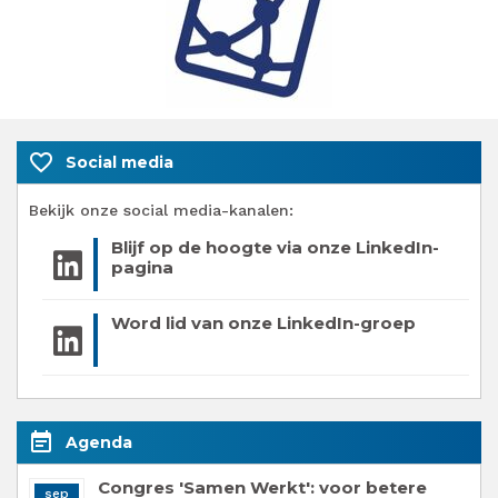
favorite_border
Social media
Bekijk onze social media-kanalen:
Blijf op de hoogte via onze LinkedIn-
pagina
Word lid van onze LinkedIn-groep
event_note
Agenda
Congres 'Samen Werkt': voor betere
sep