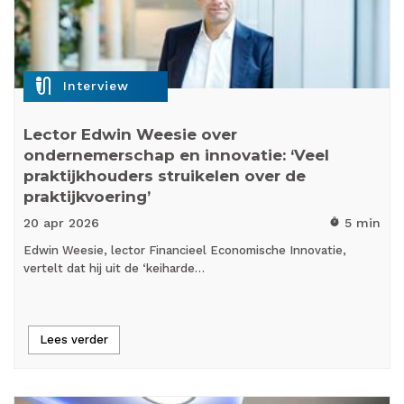
mic_external_on
Interview
Lector Edwin Weesie over
ondernemerschap en innovatie: ‘Veel
praktijkhouders struikelen over de
praktijkvoering’
20 apr
2026
5 min
timer
Edwin Weesie, lector Financieel Economische Innovatie,
vertelt dat hij uit de ‘keiharde…
Lees verder