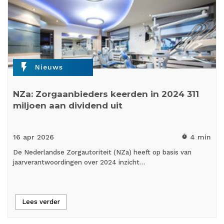
flash_on
Nieuws
NZa: Zorgaanbieders keerden in 2024 311
miljoen aan dividend uit
16 apr
2026
4 min
timer
De Nederlandse Zorgautoriteit (NZa) heeft op basis van
jaarverantwoordingen over 2024 inzicht…
Lees verder