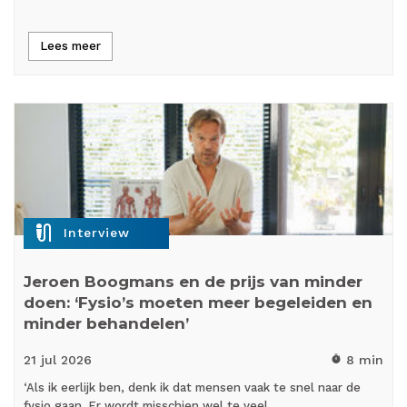
Lees meer
mic_external_on
Interview
Jeroen Boogmans en de prijs van minder
doen: ‘Fysio’s moeten meer begeleiden en
minder behandelen’
21 jul
2026
8 min
timer
‘Als ik eerlijk ben, denk ik dat mensen vaak te snel naar de
fysio gaan. Er wordt misschien wel te veel…