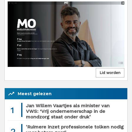
trending_up
Meest gelezen
Jan Willem Vaartjes als minister van
1
VWS: ‘Vrij ondernemerschap in de
mondzorg staat onder druk’
'Ruimere inzet professionele tolken nodig
2