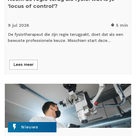
'locus of control'?
9 jul
2026
5 min
timer
De fysiotherapeut die zijn regie terugpakt, doet dat als een
bewuste professionele keuze. Misschien start deze…
Lees meer
flash_on
Nieuws