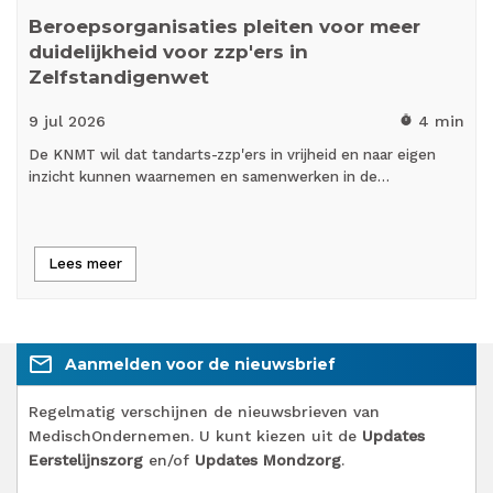
Beroepsorganisaties pleiten voor meer
duidelijkheid voor zzp'ers in
Zelfstandigenwet
9 jul
2026
4 min
timer
De KNMT wil dat tandarts-zzp'ers in vrijheid en naar eigen
inzicht kunnen waarnemen en samenwerken in de…
Lees meer
mail_outline
Aanmelden voor de nieuwsbrief
Regelmatig verschijnen de nieuwsbrieven van
MedischOndernemen. U kunt kiezen uit de
Updates
Eerstelijnszorg
en/of
Updates Mondzorg
.