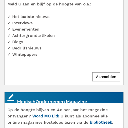
Meld u aan en blijf op de hoogte van o.a.:
✓ Het laatste nieuws
✓ Interviews
✓ Evenementen
✓ Achtergrondartikelen
✓ Blogs
✓ Bedrijfsnieuws
✓ Whitepapers
border_color
MedischOndernemen Magazine
Op de hoogte blijven en 4x per jaar het magazine
ontvangen?
Word MO Lid
!
U kunt als abonnee alle
online magazines kosteloos lezen via de
bibliotheek
.