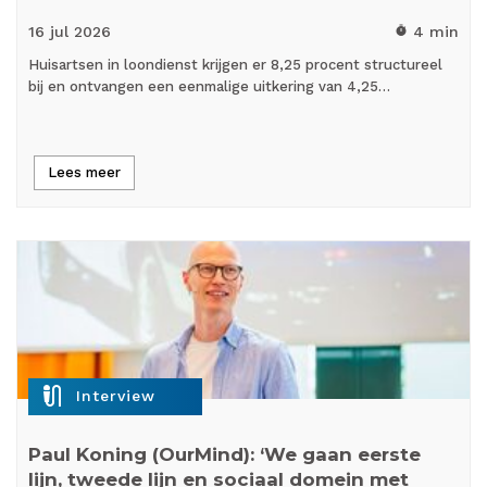
16 jul
2026
4 min
timer
Huisartsen in loondienst krijgen er 8,25 procent structureel
bij en ontvangen een eenmalige uitkering van 4,25…
Lees meer
mic_external_on
Interview
Paul Koning (OurMind): ‘We gaan eerste
lijn, tweede lijn en sociaal domein met