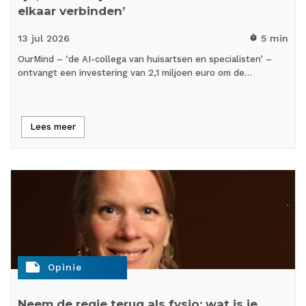
elkaar verbinden’
13 jul
2026
5 min
timer
OurMind – ‘de AI-collega van huisartsen en specialisten’ –
ontvangt een investering van 2,1 miljoen euro om de…
Lees meer
note
Opinie
Neem de regie terug als fysio: wat is je