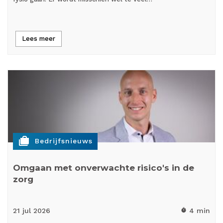
Lees meer
cases
Bedrijfsnieuws
Omgaan met onverwachte risico's in de
zorg
21 jul
2026
4 min
timer