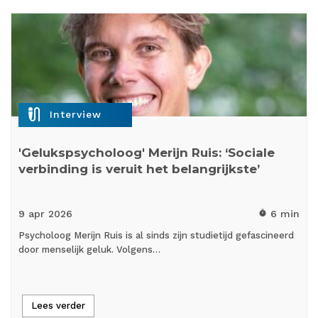
mic_external_on
Interview
'Gelukspsycholoog' Merijn Ruis: ‘Sociale
verbinding is veruit het belangrijkste’
9 apr
2026
6 min
timer
Psycholoog Merijn Ruis is al sinds zijn studietijd gefascineerd
door menselijk geluk. Volgens…
Lees verder