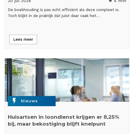
20 jul
2026
4 min
timer
De boekhouding is pas echt efficiënt als deze compleet is.
Toch blijkt in de praktijk dat juist daar vaak het…
Lees meer
flash_on
Nieuws
Huisartsen in loondienst krijgen er 8,25%
bij, maar bekostiging blijft knelpunt