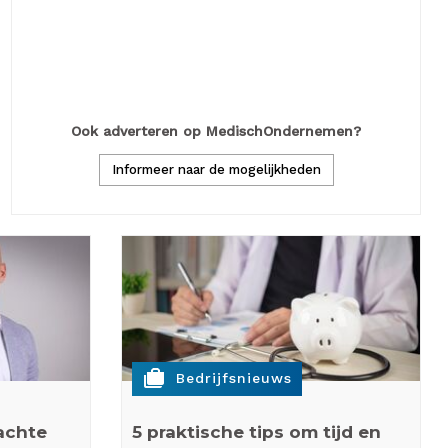
De boekhouding is pas echt efficiënt als deze c
in de praktijk dat juist daar vaak het…
Lees meer
Ook adverteren op MedischOndernemen?
Informeer naar de mogelijkheden
cases
Bedrijfsnieuws
achte
5 praktische tips om tijd en