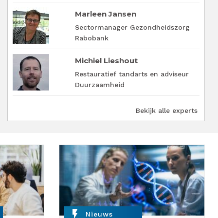
Marleen Jansen
Sectormanager Gezondheidszorg
Rabobank
Michiel Lieshout
Restauratief tandarts en adviseur
Duurzaamheid
Bekijk alle experts
flash_on
Nieuws