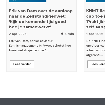
Erik van Dam over de aanloop
KNMT lic
naar de Zelfstandigenwet:
cao toe 
‘Kijk de komende tijd goed
'Praktij
hoe je samenwerkt’
zelf aan
2 apr
2026
5 min
1 apr
2026
timer
Erik van Dam, senior adviseur
De KNMT hee
Kennismanagement bij VvAA, schetst hoe
opvolger va
twee wetstrajecten die ‘…
arbeidsvoor
afgerond.…
Lees verder
Lees ver