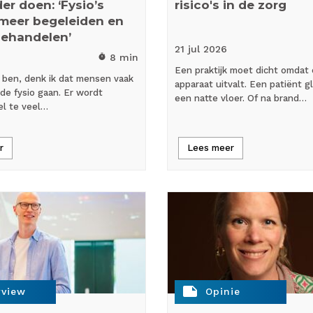
er doen: ‘Fysio’s
risico's in de zorg
meer begeleiden en
behandelen’
21 jul
2026
8 min
timer
Een praktijk moet dicht omdat
ijk ben, denk ik dat mensen vaak
apparaat uitvalt. Een patiënt gl
 de fysio gaan. Er wordt
een natte vloer. Of na brand…
el te veel…
r
Lees meer
note
rview
Opinie