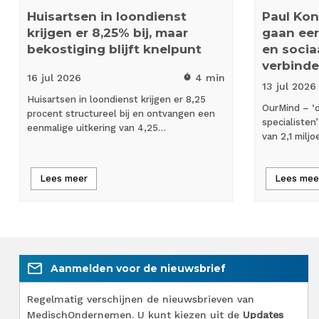
Huisartsen in loondienst
Paul Kon
krijgen er 8,25% bij, maar
gaan eers
bekostiging blijft knelpunt
en socia
verbinde
16 jul
2026
4 min
timer
13 jul
2026
Huisartsen in loondienst krijgen er 8,25
OurMind – ‘d
procent structureel bij en ontvangen een
specialisten
eenmalige uitkering van 4,25…
van 2,1 milj
Lees meer
Lees mee
mail_outline
Aanmelden voor de nieuwsbrief
Regelmatig verschijnen de nieuwsbrieven van
MedischOndernemen. U kunt kiezen uit de
Updates