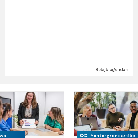
Bekijk agenda
all_inclusive
uws
Achtergrondartikel