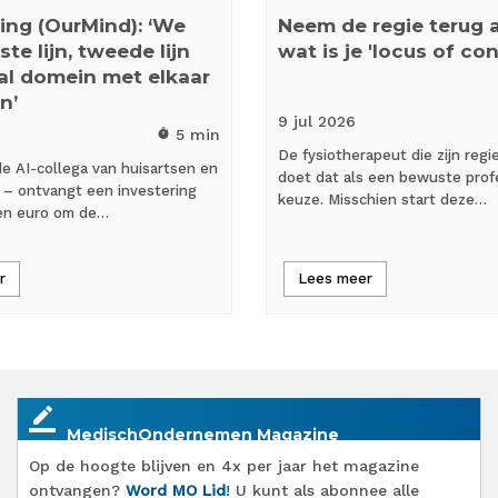
ing (OurMind): ‘We
Neem de regie terug al
te lijn, tweede lijn
wat is je 'locus of con
al domein met elkaar
n’
9 jul
2026
5 min
timer
De fysiotherapeut die zijn regi
e AI-collega van huisartsen en
doet dat als een bewuste prof
’ – ontvangt een investering
keuze. Misschien start deze…
oen euro om de…
r
Lees meer
border_color
MedischOndernemen Magazine
Op de hoogte blijven en 4x per jaar het magazine
ontvangen?
Word MO Lid
!
U kunt als abonnee alle