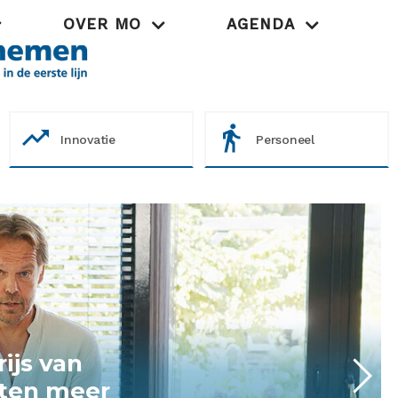
OVER MO
AGENDA
Praktijk
trending_up
directions_walk
Innovatie
Personeel
e risico's in de