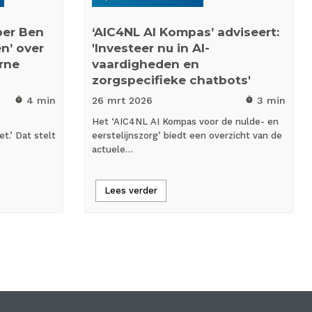
er Ben
‘AIC4NL AI Kompas’ adviseert:
n’ over
'Investeer nu in AI-
rne
vaardigheden en
zorgspecifieke chatbots'
4 min
26 mrt
2026
3 min
timer
timer
Het ‘AIC4NL AI Kompas voor de nulde- en
t.’ Dat stelt
eerstelijnszorg’ biedt een overzicht van de
actuele…
Lees verder