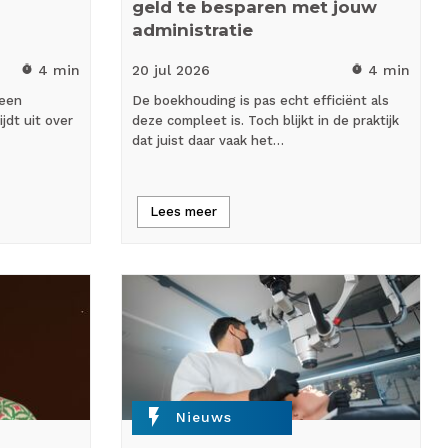
geld te besparen met jouw
administratie
4 min
20 jul
2026
4 min
timer
timer
 een
De boekhouding is pas echt efficiënt als
ijdt uit over
deze compleet is. Toch blijkt in de praktijk
dat juist daar vaak het…
Lees meer
flash_on
Nieuws