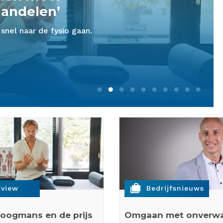
t uitvalt. Een patiënt glijdt
cases
rview
Bedrijfsnieuws
oogmans en de prijs
Omgaan met onverw