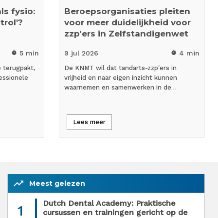
s fysio:
Beroepsorganisaties pleiten
trol'?
voor meer duidelijkheid voor
zzp'ers in Zelfstandigenwet
5 min
9 jul
2026
4 min
timer
timer
e terugpakt,
De KNMT wil dat tandarts-zzp'ers in
essionele
vrijheid en naar eigen inzicht kunnen
waarnemen en samenwerken in de…
Lees meer
trending_up
Meest gelezen
Dutch Dental Academy: Praktische
1
cursussen en trainingen gericht op de