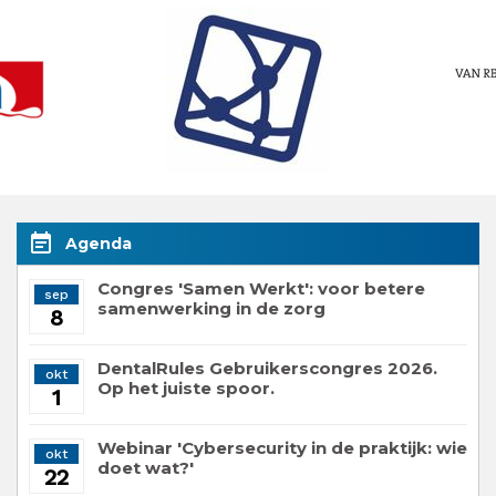
event_note
Agenda
Congres 'Samen Werkt': voor betere
sep
samenwerking in de zorg
8
DentalRules Gebruikerscongres 2026.
okt
Op het juiste spoor.
1
Webinar 'Cybersecurity in de praktijk: wie
okt
doet wat?'
22