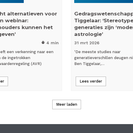
ht alternatieven voor
Gedragswetenschapp
in webinar:
Tiggelaar: ‘Stereotype
khouders kunnen het
generaties zijn ‘mode
geven'
astrologie’
4 min
31 mrt
2026
timer
ft een verkenning naar een
‘De meeste studies naar
n de ingetrokken
generatieverschillen deugen nie
waardenregeling (AVR)
Ben Tiggelaar,…
der
Lees verder
Meer laden