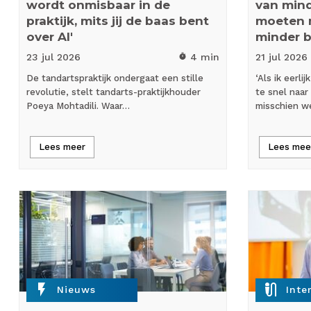
wordt onmisbaar in de
van mind
praktijk, mits jij de baas bent
moeten 
over AI'
minder 
23 jul
2026
4 min
21 jul
2026
timer
De tandartspraktijk ondergaat een stille
‘Als ik eerl
revolutie, stelt tandarts-praktijkhouder
te snel naar
Poeya Mohtadili. Waar…
misschien w
Lees meer
Lees mee
flash_on
mic_external_on
Nieuws
Inte