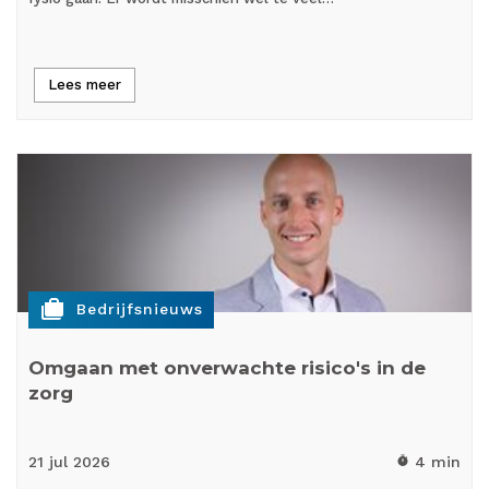
Lees meer
cases
Bedrijfsnieuws
Omgaan met onverwachte risico's in de
zorg
21 jul
2026
4 min
timer