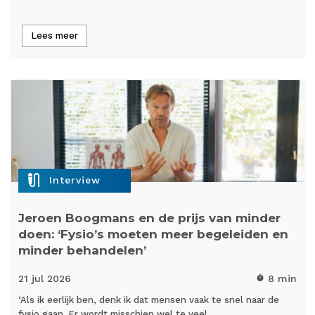
Lees meer
mic_external_on
Interview
Jeroen Boogmans en de prijs van minder
doen: ‘Fysio’s moeten meer begeleiden en
minder behandelen’
21 jul
2026
8 min
timer
‘Als ik eerlijk ben, denk ik dat mensen vaak te snel naar de
fysio gaan. Er wordt misschien wel te veel…