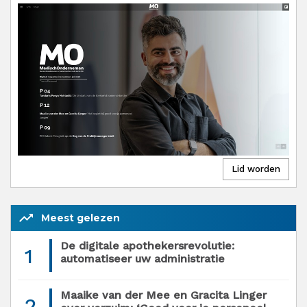
trending_up
Meest gelezen
De digitale apothekersrevolutie:
1
automatiseer uw administratie
Maaike van der Mee en Gracita Linger
2