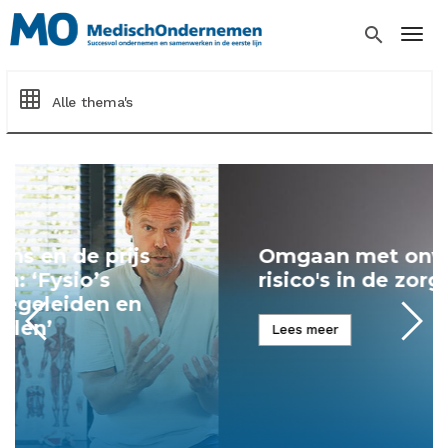
Overslaan
en
search
Togg
naar
de
inhoud
grid_on
Alle thema's
gaan
Omgaan met onverwachte
risico's in de zorg
Lees meer