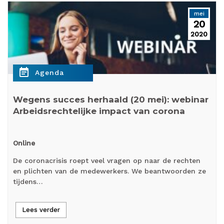
mei
20
2020
event_note
Agenda
Wegens succes herhaald (20 mei): webinar
Arbeidsrechtelijke impact van corona
Online
De coronacrisis roept veel vragen op naar de rechten
en plichten van de medewerkers. We beantwoorden ze
tijdens…
Lees verder