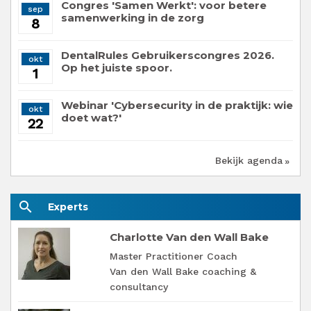
Congres 'Samen Werkt': voor betere
sep
samenwerking in de zorg
8
DentalRules Gebruikerscongres 2026.
okt
Op het juiste spoor.
1
Webinar 'Cybersecurity in de praktijk: wie
okt
doet wat?'
22
Bekijk agenda
search
Experts
Charlotte Van den Wall Bake
Master Practitioner Coach
Van den Wall Bake coaching &
consultancy