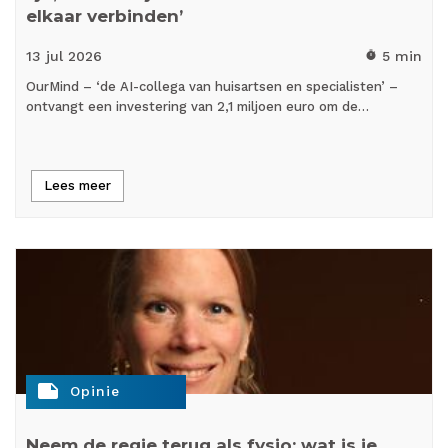
elkaar verbinden’
13 jul
2026
5 min
timer
OurMind – ‘de AI-collega van huisartsen en specialisten’ –
ontvangt een investering van 2,1 miljoen euro om de…
Lees meer
note
Opinie
Neem de regie terug als fysio: wat is je