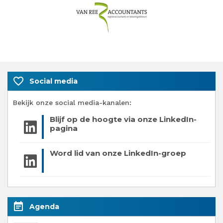
favorite_border
Social media
Bekijk onze social media-kanalen:
Blijf op de hoogte via onze LinkedIn-
pagina
Word lid van onze LinkedIn-groep
event_note
Agenda