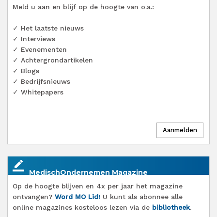
Meld u aan en blijf op de hoogte van o.a.:
✓ Het laatste nieuws
✓ Interviews
✓ Evenementen
✓ Achtergrondartikelen
✓ Blogs
✓ Bedrijfsnieuws
✓ Whitepapers
border_color
MedischOndernemen Magazine
Op de hoogte blijven en 4x per jaar het magazine
ontvangen?
Word MO Lid
!
U kunt als abonnee alle
online magazines kosteloos lezen via de
bibliotheek
.