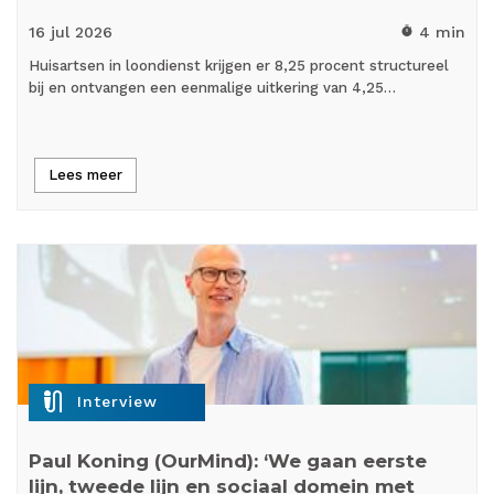
16 jul
2026
4 min
timer
Huisartsen in loondienst krijgen er 8,25 procent structureel
bij en ontvangen een eenmalige uitkering van 4,25…
Lees meer
mic_external_on
Interview
Paul Koning (OurMind): ‘We gaan eerste
lijn, tweede lijn en sociaal domein met