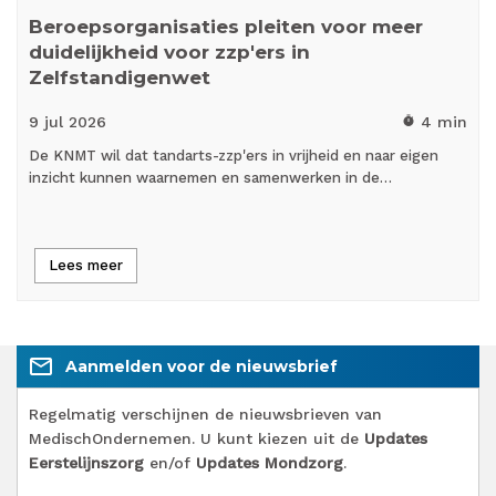
Beroepsorganisaties pleiten voor meer
duidelijkheid voor zzp'ers in
Zelfstandigenwet
9 jul
2026
4 min
timer
De KNMT wil dat tandarts-zzp'ers in vrijheid en naar eigen
inzicht kunnen waarnemen en samenwerken in de…
Lees meer
mail_outline
Aanmelden voor de nieuwsbrief
Regelmatig verschijnen de nieuwsbrieven van
MedischOndernemen. U kunt kiezen uit de
Updates
Eerstelijnszorg
en/of
Updates Mondzorg
.