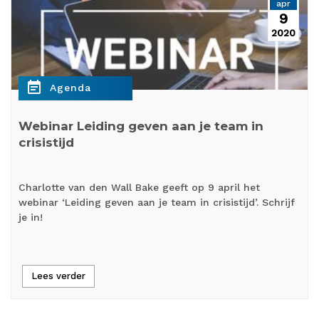
apr
9
2020
event_note
Agenda
Webinar Leiding geven aan je team in
crisistijd
Charlotte van den Wall Bake geeft op 9 april het
webinar ‘Leiding geven aan je team in crisistijd’. Schrijf
je in!
Lees verder