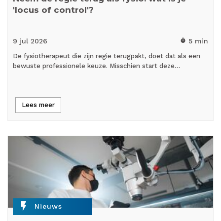
'locus of control'?
9 jul
2026
5 min
timer
De fysiotherapeut die zijn regie terugpakt, doet dat als een
bewuste professionele keuze. Misschien start deze…
Lees meer
flash_on
Nieuws