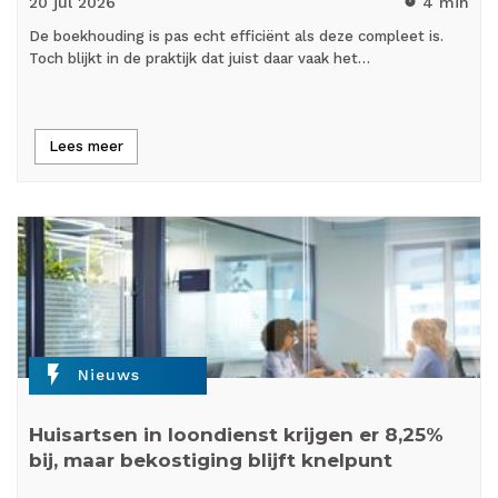
20 jul
2026
4 min
timer
De boekhouding is pas echt efficiënt als deze compleet is.
Toch blijkt in de praktijk dat juist daar vaak het…
Lees meer
flash_on
Nieuws
Huisartsen in loondienst krijgen er 8,25%
bij, maar bekostiging blijft knelpunt