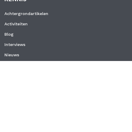
Achtergrondartikelen
Activiteiten
Blog
Interviews
Nieuws
Vacatures
Whitepapers
WEBSITE
Privacyverklaring
Algemene voorwaarden