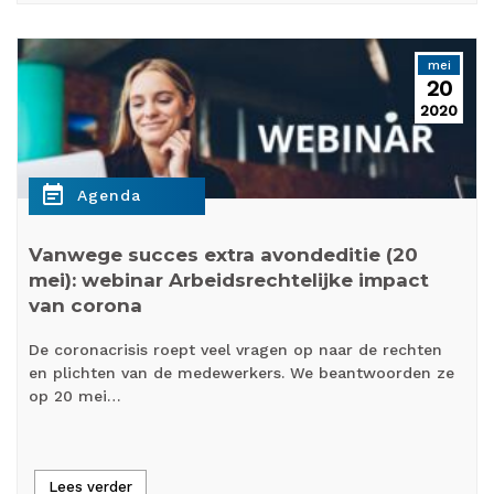
mei
20
2020
event_note
Agenda
Vanwege succes extra avondeditie (20
mei): webinar Arbeidsrechtelijke impact
van corona
De coronacrisis roept veel vragen op naar de rechten
en plichten van de medewerkers. We beantwoorden ze
op 20 mei…
Lees verder