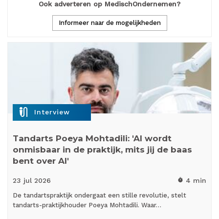
Ook adverteren op MedischOndernemen?
Informeer naar de mogelijkheden
mic_external_on
Interview
Tandarts Poeya Mohtadili: 'AI wordt
onmisbaar in de praktijk, mits jij de baas
bent over AI'
23 jul
2026
4 min
timer
De tandartspraktijk ondergaat een stille revolutie, stelt
tandarts-praktijkhouder Poeya Mohtadili. Waar…