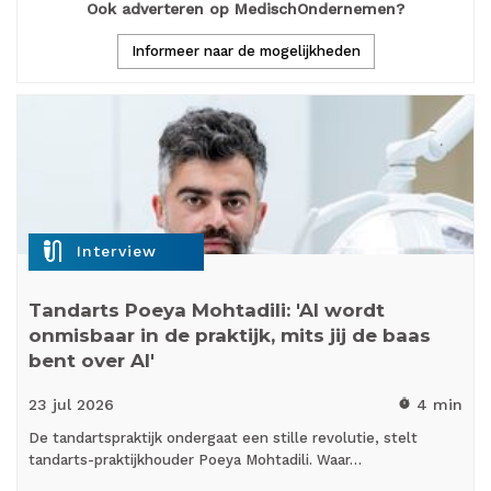
Ook adverteren op MedischOndernemen?
Informeer naar de mogelijkheden
mic_external_on
Interview
Tandarts Poeya Mohtadili: 'AI wordt
onmisbaar in de praktijk, mits jij de baas
bent over AI'
23 jul
2026
4 min
timer
De tandartspraktijk ondergaat een stille revolutie, stelt
tandarts-praktijkhouder Poeya Mohtadili. Waar…