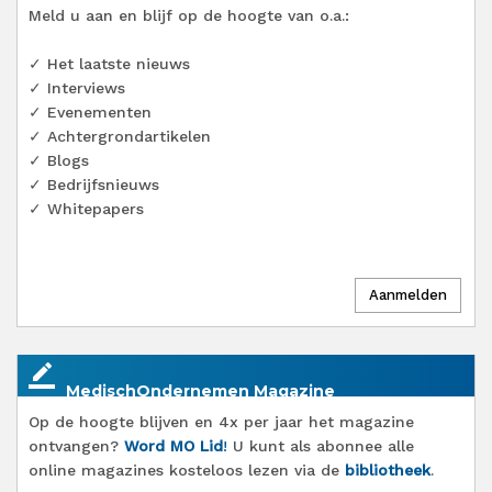
Meld u aan en blijf op de hoogte van o.a.:
✓ Het laatste nieuws
✓ Interviews
✓ Evenementen
✓ Achtergrondartikelen
✓ Blogs
✓ Bedrijfsnieuws
✓ Whitepapers
border_color
MedischOndernemen Magazine
Op de hoogte blijven en 4x per jaar het magazine
ontvangen?
Word MO Lid
!
U kunt als abonnee alle
online magazines kosteloos lezen via de
bibliotheek
.