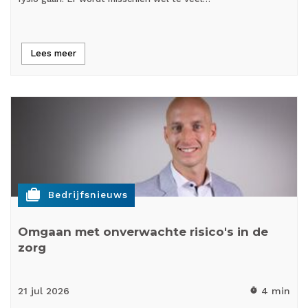
Lees meer
cases
Bedrijfsnieuws
Omgaan met onverwachte risico's in de
zorg
21 jul
2026
4 min
timer