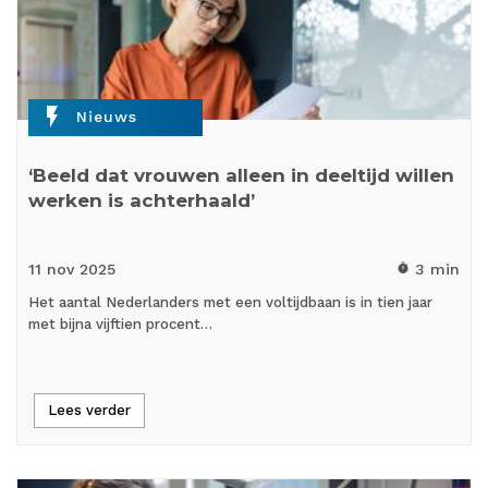
flash_on
Nieuws
‘Beeld dat vrouwen alleen in deeltijd willen
werken is achterhaald’
11 nov
2025
3 min
timer
Het aantal Nederlanders met een voltijdbaan is in tien jaar
met bijna vijftien procent…
Lees verder