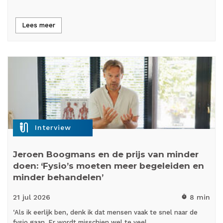
Lees meer
mic_external_on
Interview
Jeroen Boogmans en de prijs van minder
doen: ‘Fysio’s moeten meer begeleiden en
minder behandelen’
21 jul
2026
8 min
timer
‘Als ik eerlijk ben, denk ik dat mensen vaak te snel naar de
fysio gaan. Er wordt misschien wel te veel…