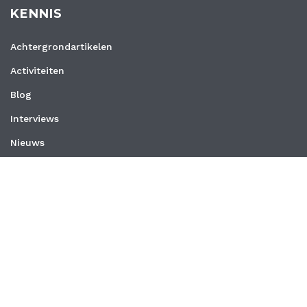
KENNIS
Achtergrondartikelen
Activiteiten
Blog
Interviews
Nieuws
Vacatures
Whitepapers
WEBSITE
Privacyverklaring
Algemene voorwaarden