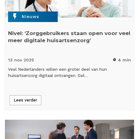
flash_on
Nieuws
Nivel: ‘Zorggebruikers staan open voor veel
meer digitale huisartsenzorg’
13 nov
2025
4 min
timer
Veel Nederlanders willen een groter deel van hun
huisartsenzorg digitaal ontvangen. Dat…
Lees verder