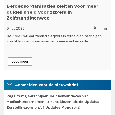
Beroepsorganisaties pleiten voor meer
duidelijkheid voor zzp'ers in
Zelfstandigenwet
9 jul
2026
4 min
timer
De KNMT wil dat tandarts-zzp'ers in vrijheid en naar eigen
inzicht kunnen waarnemen en samenwerken in de…
Lees meer
mail_outline
Aanmelden voor de nieuwsbrief
Regelmatig verschijnen de nieuwsbrieven van
MedischOndernemen. U kunt kiezen uit de
Updates
Eerstelijnszorg
en/of
Updates Mondzorg
.