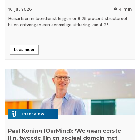
16 jul
2026
4 min
timer
Huisartsen in loondienst krijgen er 8,25 procent structureel
bij en ontvangen een eenmalige uitkering van 4,25…
Lees meer
mic_external_on
Interview
Paul Koning (OurMind): ‘We gaan eerste
lijn, tweede lijn en sociaal domein met