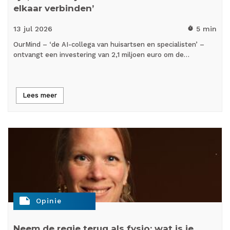
elkaar verbinden’
13 jul
2026
5 min
timer
OurMind – ‘de AI-collega van huisartsen en specialisten’ –
ontvangt een investering van 2,1 miljoen euro om de…
Lees meer
note
Opinie
Neem de regie terug als fysio: wat is je