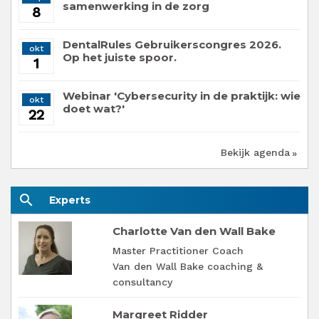
samenwerking in de zorg
8
DentalRules Gebruikerscongres 2026.
okt
Op het juiste spoor.
1
Webinar 'Cybersecurity in de praktijk: wie
okt
doet wat?'
22
Bekijk agenda
search
Experts
Charlotte Van den Wall Bake
Master Practitioner Coach
Van den Wall Bake coaching &
consultancy
Margreet Ridder