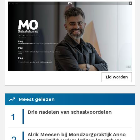
trending_up
Meest gelezen
Drie nadelen van schaalvoordelen
1
Alrik Meesen bij Mondzorgpraktijk Anno
2