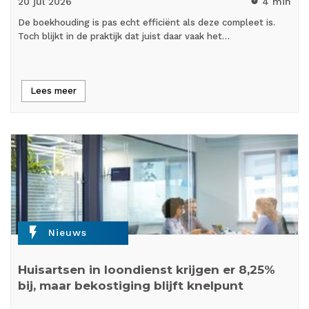
20 jul
2026
4 min
timer
De boekhouding is pas echt efficiënt als deze compleet is.
Toch blijkt in de praktijk dat juist daar vaak het…
Lees meer
flash_on
Nieuws
Huisartsen in loondienst krijgen er 8,25%
bij, maar bekostiging blijft knelpunt