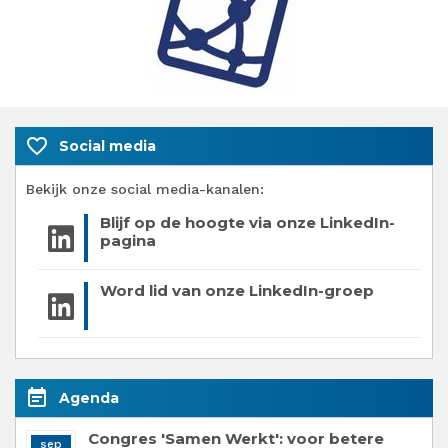
favorite_border
Social media
Bekijk onze social media-kanalen:
Blijf op de hoogte via onze LinkedIn-
pagina
Word lid van onze LinkedIn-groep
event_note
Agenda
Congres 'Samen Werkt': voor betere
sep