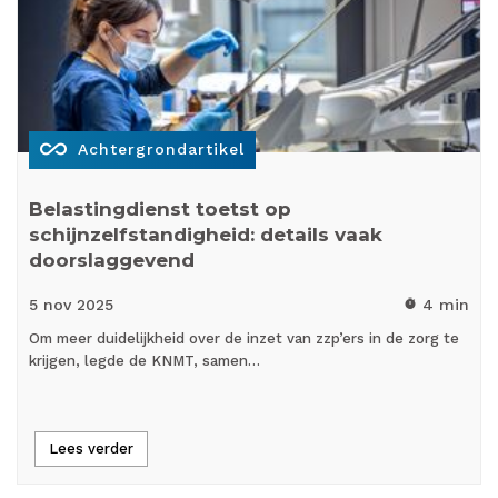
all_inclusive
Achtergrondartikel
Belastingdienst toetst op
schijnzelfstandigheid: details vaak
doorslaggevend
5 nov
2025
4 min
timer
Om meer duidelijkheid over de inzet van zzp’ers in de zorg te
krijgen, legde de KNMT, samen…
Lees verder