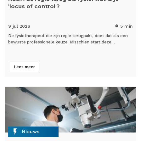
'locus of control'?
9 jul
2026
5 min
timer
De fysiotherapeut die zijn regie terugpakt, doet dat als een
bewuste professionele keuze. Misschien start deze…
Lees meer
flash_on
Nieuws