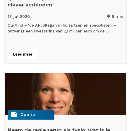
elkaar verbinden’
13 jul
2026
5 min
timer
OurMind – ‘de AI-collega van huisartsen en specialisten’ –
ontvangt een investering van 2,1 miljoen euro om de…
Lees meer
note
Opinie
Neem de regie terug als fysio: wat is je