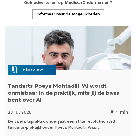
Ook adverteren op MedischOndernemen?
Informeer naar de mogelijkheden
mic_external_on
Interview
Tandarts Poeya Mohtadili: 'AI wordt
onmisbaar in de praktijk, mits jij de baas
bent over AI'
23 jul
2026
4 min
timer
De tandartspraktijk ondergaat een stille revolutie, stelt
tandarts-praktijkhouder Poeya Mohtadili. Waar…