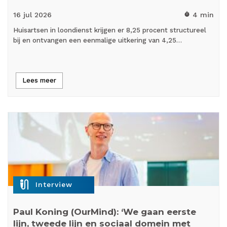
16 jul
2026
4 min
timer
Huisartsen in loondienst krijgen er 8,25 procent structureel
bij en ontvangen een eenmalige uitkering van 4,25…
Lees meer
mic_external_on
Interview
Paul Koning (OurMind): ‘We gaan eerste
lijn, tweede lijn en sociaal domein met