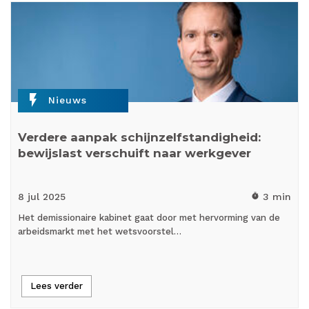
flash_on
Nieuws
Verdere aanpak schijnzelfstandigheid:
bewijslast verschuift naar werkgever
8 jul
2025
3 min
timer
Het demissionaire kabinet gaat door met hervorming van de
arbeidsmarkt met het wetsvoorstel…
Lees verder