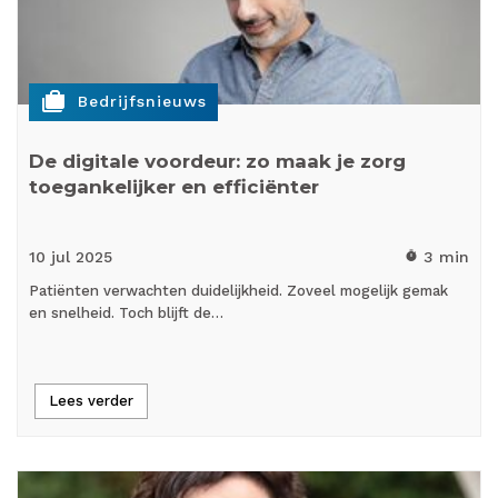
cases
Bedrijfsnieuws
De digitale voordeur: zo maak je zorg
toegankelijker en efficiënter
10 jul
2025
3 min
timer
Patiënten verwachten duidelijkheid. Zoveel mogelijk gemak
en snelheid. Toch blijft de…
Lees verder