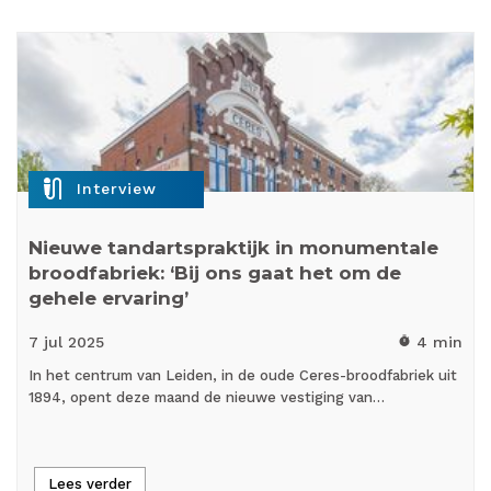
mic_external_on
Interview
Nieuwe tandartspraktijk in monumentale
broodfabriek: ‘Bij ons gaat het om de
gehele ervaring’
7 jul
2025
4 min
timer
In het centrum van Leiden, in de oude Ceres-broodfabriek uit
1894, opent deze maand de nieuwe vestiging van…
Lees verder