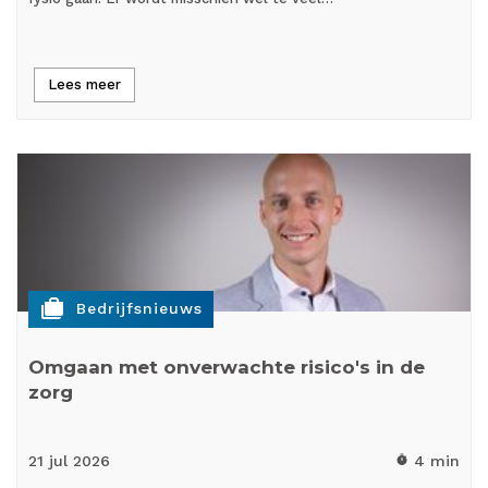
Lees meer
cases
Bedrijfsnieuws
Omgaan met onverwachte risico's in de
zorg
21 jul
2026
4 min
timer