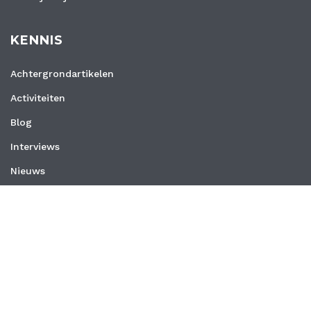
KENNIS
Achtergrondartikelen
Activiteiten
Blog
Interviews
Nieuws
Vacatures
Whitepapers
WEBSITE
Privacyverklaring