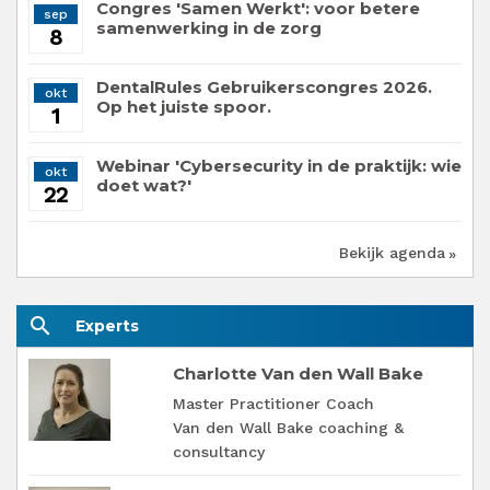
Congres 'Samen Werkt': voor betere
sep
samenwerking in de zorg
8
DentalRules Gebruikerscongres 2026.
okt
Op het juiste spoor.
1
Webinar 'Cybersecurity in de praktijk: wie
okt
doet wat?'
22
Bekijk agenda
search
Experts
Charlotte Van den Wall Bake
Master Practitioner Coach
Van den Wall Bake coaching &
consultancy