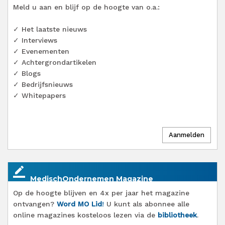
Meld u aan en blijf op de hoogte van o.a.:
✓ Het laatste nieuws
✓ Interviews
✓ Evenementen
✓ Achtergrondartikelen
✓ Blogs
✓ Bedrijfsnieuws
✓ Whitepapers
border_color
MedischOndernemen Magazine
Op de hoogte blijven en 4x per jaar het magazine
ontvangen?
Word MO Lid
!
U kunt als abonnee alle
online magazines kosteloos lezen via de
bibliotheek
.