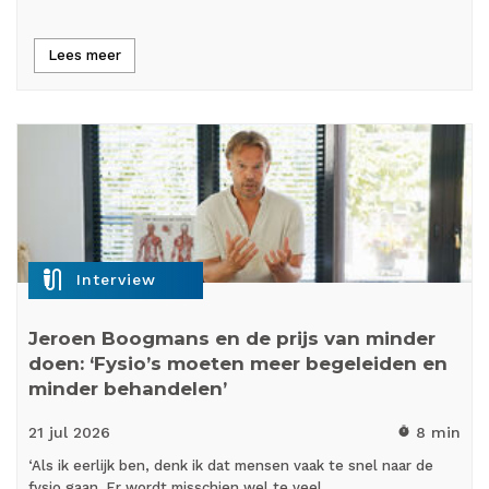
Lees meer
mic_external_on
Interview
Jeroen Boogmans en de prijs van minder
doen: ‘Fysio’s moeten meer begeleiden en
minder behandelen’
21 jul
2026
8 min
timer
‘Als ik eerlijk ben, denk ik dat mensen vaak te snel naar de
fysio gaan. Er wordt misschien wel te veel…