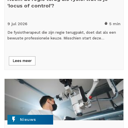
'locus of control'?
9 jul
2026
5 min
timer
De fysiotherapeut die zijn regie terugpakt, doet dat als een
bewuste professionele keuze. Misschien start deze…
Lees meer
flash_on
Nieuws