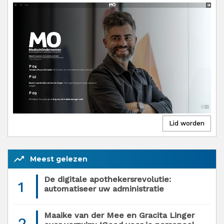
trending_up
Meest gelezen
De digitale apothekersrevolutie:
1
automatiseer uw administratie
Maaike van der Mee en Gracita Linger
2