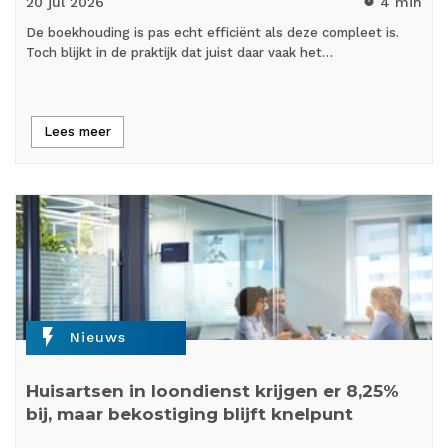
20 jul
2026
4 min
timer
De boekhouding is pas echt efficiënt als deze compleet is.
Toch blijkt in de praktijk dat juist daar vaak het…
Lees meer
flash_on
Nieuws
Huisartsen in loondienst krijgen er 8,25%
bij, maar bekostiging blijft knelpunt