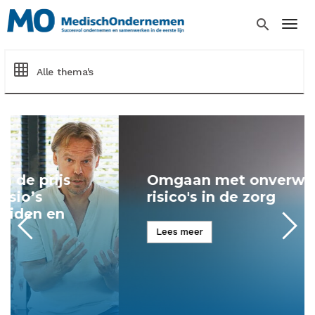
Overslaan
en
search
Togg
naar
de
inhoud
grid_on
Alle thema's
gaan
Omgaan met onverwachte
risico's in de zorg
Lees meer