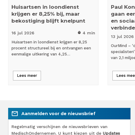
Huisartsen in loondienst
Paul Kon
krijgen er 8,25% bij, maar
gaan eers
bekostiging blijft knelpunt
en socia
verbinde
16 jul
2026
4 min
timer
13 jul
2026
Huisartsen in loondienst krijgen er 8,25
OurMind – ‘d
procent structureel bij en ontvangen een
specialisten
eenmalige uitkering van 4,25…
van 2,1 milj
Lees meer
Lees mee
mail_outline
Aanmelden voor de nieuwsbrief
Regelmatig verschijnen de nieuwsbrieven van
MedischOndernemen. U kunt kiezen uit de
Updates