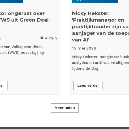
or ongerust over
Nicky Hekster:
VWS uit Green Deal-
'Praktijkmanager en
praktijkhouder zijn 
aanjager van de toep
6
4 min
timer
van AI'
ie van Volksgezondheid,
15 mei
2026
port (VWS) bevestigt zijn
Nicky Hekster, hoogleraar busi
analytics en artificial intellige
tijdens de Dag…
der
Lees verder
Meer laden