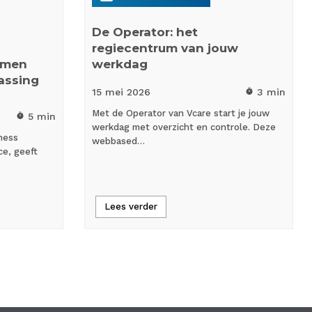
De Operator: het
regiecentrum van jouw
samen
werkdag
assing
15 mei
2026
3 min
timer
Met de Operator van Vcare start je jouw
5 min
timer
werkdag met overzicht en controle. Deze
ness
webbased…
nce, geeft
Lees verder