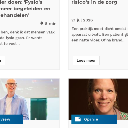
er doen: ‘Fysio’s
risico's in de zorg
meer begeleiden en
behandelen’
21 jul
2026
8 min
timer
Een praktijk moet dicht omdat
ijk ben, denk ik dat mensen vaak
apparaat uitvalt. Een patiënt gl
 de fysio gaan. Er wordt
een natte vloer. Of na brand…
el te veel…
r
Lees meer
note
rview
Opinie