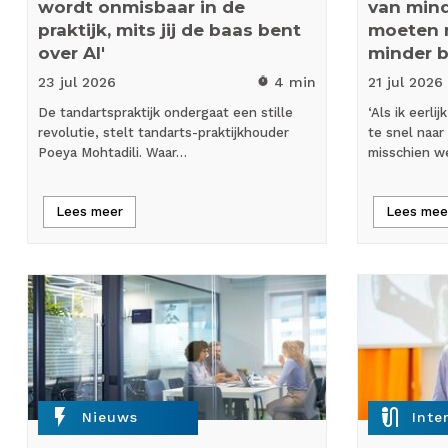
wordt onmisbaar in de
van mind
praktijk, mits jij de baas bent
moeten 
over AI'
minder 
23 jul
2026
4 min
21 jul
2026
timer
De tandartspraktijk ondergaat een stille
‘Als ik eerl
revolutie, stelt tandarts-praktijkhouder
te snel naar
Poeya Mohtadili. Waar…
misschien w
Lees meer
Lees mee
flash_on
mic_external_on
Nieuws
Inte