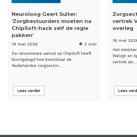
Neuroloog Geert Sulter:
Zorgsect
‘Zorgbestuurders moeten na
vertrek 
ChipSoft-hack zelf de regie
overleg
pakken’
18 mei
202
19 mei
2026
3 min
timer
Het minister
De ransomware-aanval op ChipSoft heeft
Welzijn en S
blootgelegd hoe kwetsbaar de
vertrek als…
Nederlandse zorgsector…
Lees verder
Lees ver