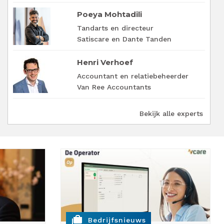
Poeya Mohtadili
Tandarts en directeur
Satiscare en Dante Tanden
Henri Verhoef
Accountant en relatiebeheerder
Van Ree Accountants
Bekijk alle experts
cases
Bedrijfsnieuws