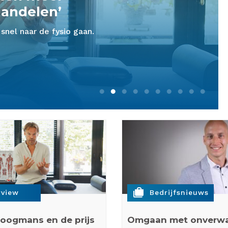
valt. Een patiënt glijdt
cases
rview
Bedrijfsnieuws
oogmans en de prijs
Omgaan met onverw