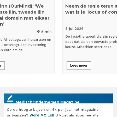
ing (OurMind): ‘We
Neem de regie terug al
te lijn, tweede lijn
wat is je 'locus of con
al domein met elkaar
n’
9 jul
2026
5 min
timer
De fysiotherapeut die zijn regi
e AI-collega van huisartsen en
doet dat als een bewuste prof
’ – ontvangt een investering
keuze. Misschien start deze…
oen euro om de…
r
Lees meer
border_color
MedischOndernemen Magazine
Op de hoogte blijven en 4x per jaar het magazine
ontvangen?
Word MO Lid
!
U kunt als abonnee alle