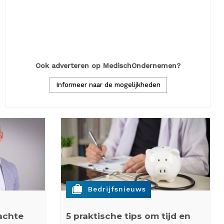
De boekhouding is pas echt efficiënt als deze comple
in de praktijk dat juist daar vaak het…
Lees meer
Ook adverteren op MedischOndernemen?
Informeer naar de mogelijkheden
cases
Bedrijfsnieuws
achte
5 praktische tips om tijd en