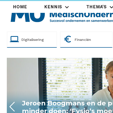
Overslaan
Hoofdnavigatie
HOME
KENNIS
THEMA'S
en
naar
de
inhoud
gaan
computer
euro_symbol
Digitalisering
Financiën
Omgaan met onverwachte r
zorg