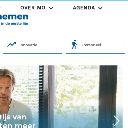
OVER MO
AGENDA
Praktijk
trending_up
directions_walk
Innovatie
Personeel
isico's in de