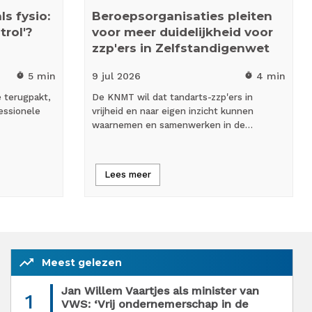
s fysio:
Beroepsorganisaties pleiten
trol'?
voor meer duidelijkheid voor
zzp'ers in Zelfstandigenwet
5 min
9 jul
2026
4 min
timer
timer
e terugpakt,
De KNMT wil dat tandarts-zzp'ers in
essionele
vrijheid en naar eigen inzicht kunnen
waarnemen en samenwerken in de…
Lees meer
trending_up
Meest gelezen
Jan Willem Vaartjes als minister van
1
VWS: ‘Vrij ondernemerschap in de