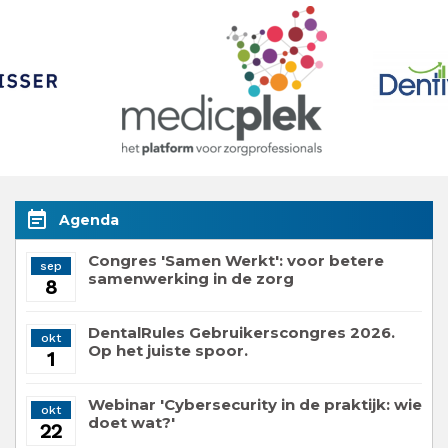
event_note
Agenda
Congres 'Samen Werkt': voor betere
sep
samenwerking in de zorg
8
DentalRules Gebruikerscongres 2026.
okt
Op het juiste spoor.
1
Webinar 'Cybersecurity in de praktijk: wie
okt
doet wat?'
22