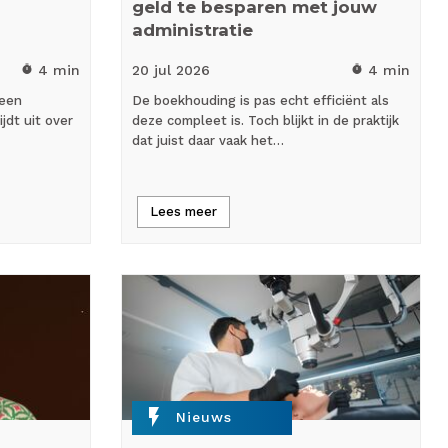
geld te besparen met jouw
administratie
4 min
20 jul
2026
4 min
timer
timer
 een
De boekhouding is pas echt efficiënt als
ijdt uit over
deze compleet is. Toch blijkt in de praktijk
dat juist daar vaak het…
Lees meer
flash_on
Nieuws