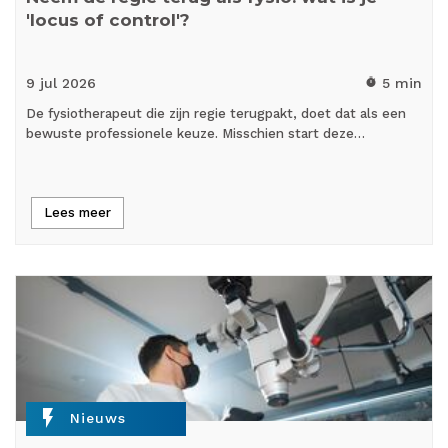
'locus of control'?
9 jul
2026
5 min
timer
De fysiotherapeut die zijn regie terugpakt, doet dat als een
bewuste professionele keuze. Misschien start deze…
Lees meer
flash_on
Nieuws