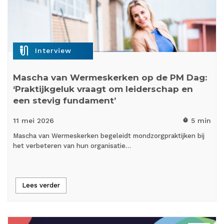
mic_external_on
Interview
Mascha van Wermeskerken op de PM Dag:
‘Praktijkgeluk vraagt om leiderschap en
een stevig fundament’
11 mei
2026
5 min
timer
Mascha van Wermeskerken begeleidt mondzorgpraktijken bij
het verbeteren van hun organisatie…
Lees verder