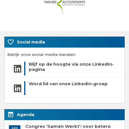
favorite_border
Social media
Bekijk onze social media-kanalen:
Blijf op de hoogte via onze LinkedIn-
pagina
Word lid van onze LinkedIn-groep
event_note
Agenda
Congres 'Samen Werkt': voor betere
sep