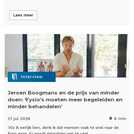
Lees meer
mic_external_on
Interview
Jeroen Boogmans en de prijs van minder
doen: ‘Fysio’s moeten meer begeleiden en
minder behandelen’
21 jul
2026
8 min
timer
‘Als ik eerlijk ben, denk ik dat mensen vaak te snel naar de
fysio gaan. Er wordt misschien wel te veel…