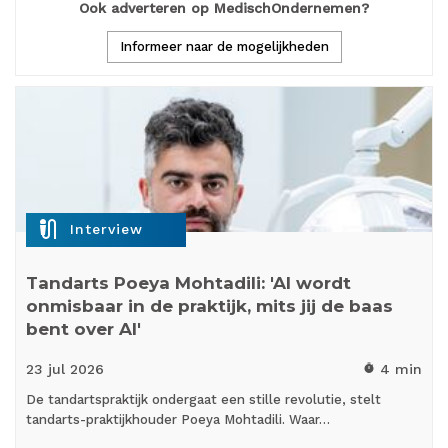
Ook adverteren op MedischOndernemen?
Informeer naar de mogelijkheden
mic_external_on
Interview
Tandarts Poeya Mohtadili: 'AI wordt
onmisbaar in de praktijk, mits jij de baas
bent over AI'
23 jul
2026
4 min
timer
De tandartspraktijk ondergaat een stille revolutie, stelt
tandarts-praktijkhouder Poeya Mohtadili. Waar…