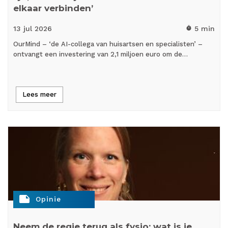
elkaar verbinden’
13 jul
2026
5 min
timer
OurMind – ‘de AI-collega van huisartsen en specialisten’ –
ontvangt een investering van 2,1 miljoen euro om de…
Lees meer
note
Opinie
Neem de regie terug als fysio: wat is je