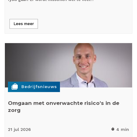
Lees meer
cases
Bedrijfsnieuws
Omgaan met onverwachte risico's in de
zorg
21 jul
2026
4 min
timer