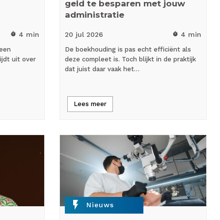
geld te besparen met jouw
administratie
4 min
20 jul
2026
4 min
timer
timer
 een
De boekhouding is pas echt efficiënt als
ijdt uit over
deze compleet is. Toch blijkt in de praktijk
dat juist daar vaak het…
Lees meer
flash_on
Nieuws