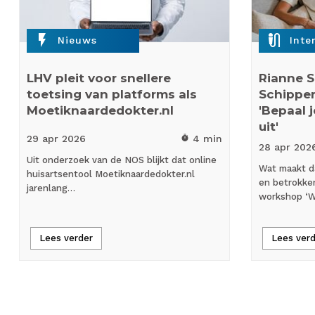
flash_on
mic_external_on
Nieuws
Inte
LHV pleit voor snellere
Rianne S
toetsing van platforms als
Schipper
Moetiknaardedokter.nl
'Bepaal j
uit'
29 apr
2026
4 min
timer
28 apr
202
Uit onderzoek van de NOS blijkt dat online
Wat maakt d
huisartsentool Moetiknaardedokter.nl
en betrokke
jarenlang…
workshop ‘W
Lees verder
Lees ver