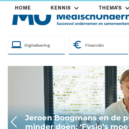
Overslaan
Hoofdnavigatie
HOME
KENNIS
THEMA'S
en
naar
de
inhoud
gaan
computer
euro_symbol
Digitalisering
Financiën
Jeroen Boogmans en de pr
minder doen: ‘Fysio’s mo