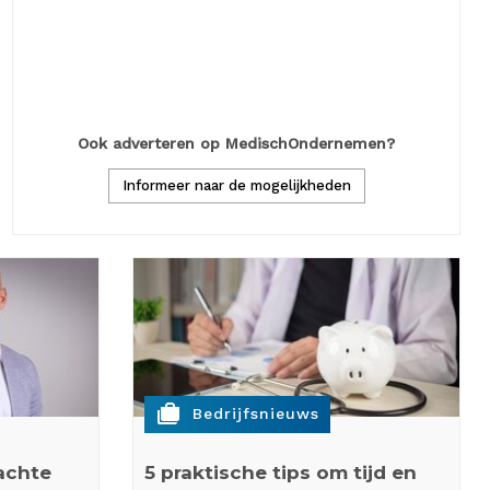
Een praktijk moet dicht omdat een apparaat uitvalt.
uit over een natte vloer. Of na brand…
Lees meer
Ook adverteren op MedischOndernemen?
Informeer naar de mogelijkheden
cases
Bedrijfsnieuws
achte
5 praktische tips om tijd en