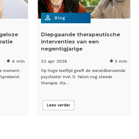
person_outline
Blog
rgeloze
Diepgaande therapeutische
ratie
interventies van een
negentigjarige
4 min
23 apr
2026
5 min
timer
timer
ste moment.
Op hoge leeftijd geeft de wereldberoemde
fsprekend.
psychiater Irvin D. Yalom nog steeds
therapie. Als…
Lees verder