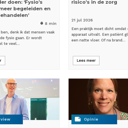
er doen: ‘Fysio’s
risico's in de zorg
meer begeleiden en
behandelen’
21 jul
2026
8 min
timer
Een praktijk moet dicht omdat
ijk ben, denk ik dat mensen vaak
apparaat uitvalt. Een patiënt gl
 de fysio gaan. Er wordt
een natte vloer. Of na brand…
el te veel…
r
Lees meer
note
rview
Opinie