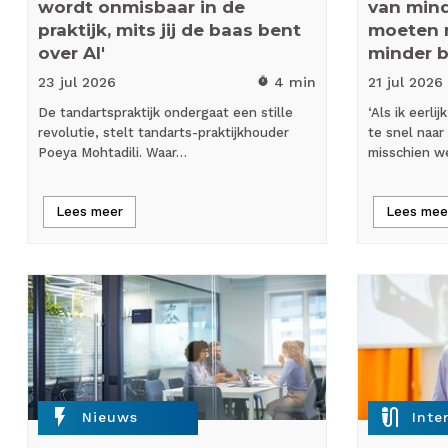
wordt onmisbaar in de
van mind
praktijk, mits jij de baas bent
moeten 
over AI'
minder 
23 jul
2026
4 min
21 jul
2026
timer
De tandartspraktijk ondergaat een stille
‘Als ik eerl
revolutie, stelt tandarts-praktijkhouder
te snel naar
Poeya Mohtadili. Waar…
misschien w
Lees meer
Lees mee
flash_on
mic_external_on
Nieuws
Inte