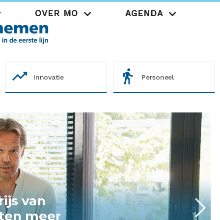
OVER MO
AGENDA
Praktijk
trending_up
directions_walk
Innovatie
Personeel
ijs van
eten meer