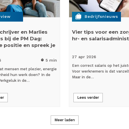
cases
rview
Bedrijfsnieuws
chrijver en Marlies
Vier tips voor een zo
s bij de PM Dag:
hr- en salarisadminist
e positie en spreek je
27 apr
2026
6
5 min
timer
Een correct salaris op het jui
at mensen met plezier, energie
Voor werknemers is dat vanzel
nheid hun werk doen? In de
Maar in de…
erkgeluk in de…
der
Lees verder
Meer laden