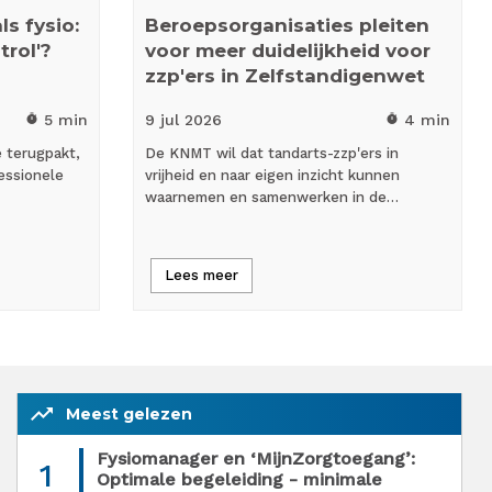
s fysio:
Beroepsorganisaties pleiten
trol'?
voor meer duidelijkheid voor
zzp'ers in Zelfstandigenwet
5 min
9 jul
2026
4 min
timer
timer
e terugpakt,
De KNMT wil dat tandarts-zzp'ers in
essionele
vrijheid en naar eigen inzicht kunnen
waarnemen en samenwerken in de…
Lees meer
trending_up
Meest gelezen
Fysiomanager en ‘MijnZorgtoegang’:
1
Optimale begeleiding - minimale