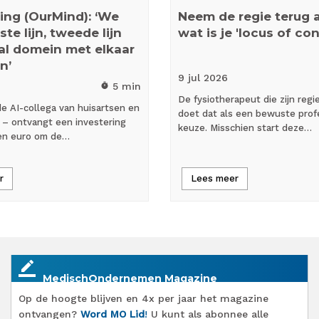
ing (OurMind): ‘We
Neem de regie terug al
te lijn, tweede lijn
wat is je 'locus of con
al domein met elkaar
n’
9 jul
2026
5 min
timer
De fysiotherapeut die zijn regi
e AI-collega van huisartsen en
doet dat als een bewuste prof
’ – ontvangt een investering
keuze. Misschien start deze…
oen euro om de…
r
Lees meer
border_color
MedischOndernemen Magazine
Op de hoogte blijven en 4x per jaar het magazine
ontvangen?
Word MO Lid
!
U kunt als abonnee alle