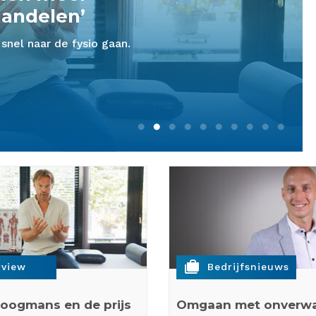
handelen’
 snel naar de fysio gaan.
cases
rview
Bedrijfsnieuws
oogmans en de prijs
Omgaan met onverw