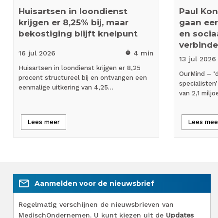
Huisartsen in loondienst
Paul Kon
krijgen er 8,25% bij, maar
gaan eers
bekostiging blijft knelpunt
en socia
verbinde
16 jul
2026
4 min
timer
13 jul
2026
Huisartsen in loondienst krijgen er 8,25
OurMind – ‘d
procent structureel bij en ontvangen een
specialisten
eenmalige uitkering van 4,25…
van 2,1 milj
Lees meer
Lees mee
mail_outline
Aanmelden voor de nieuwsbrief
Regelmatig verschijnen de nieuwsbrieven van
MedischOndernemen. U kunt kiezen uit de
Updates