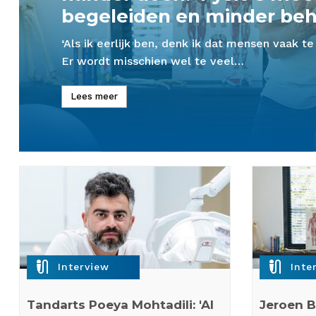
begeleiden en minder be
‘Als ik eerlijk ben, denk ik dat mensen vaak te
Er wordt misschien wel te veel…
Lees meer
mic_external_on
mic_external_on
Interview
Inte
Tandarts Poeya Mohtadili: 'AI
Jeroen B