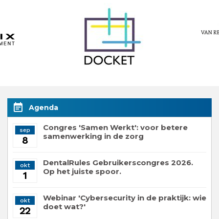
event_note
Agenda
Congres 'Samen Werkt': voor betere
sep
samenwerking in de zorg
8
DentalRules Gebruikerscongres 2026.
okt
Op het juiste spoor.
1
Webinar 'Cybersecurity in de praktijk: wie
okt
doet wat?'
22