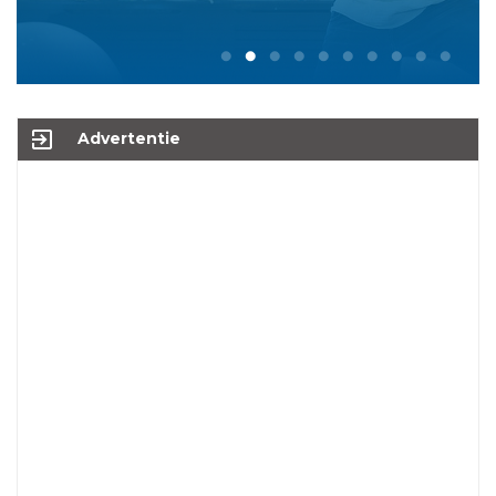
exit_to_app
Advertentie