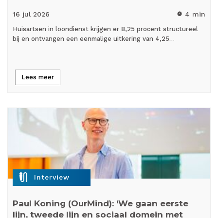
16 jul
2026
4 min
timer
Huisartsen in loondienst krijgen er 8,25 procent structureel
bij en ontvangen een eenmalige uitkering van 4,25…
Lees meer
mic_external_on
Interview
Paul Koning (OurMind): ‘We gaan eerste
lijn, tweede lijn en sociaal domein met