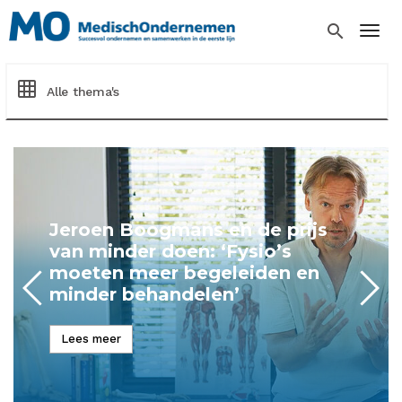
Overslaan
en
search
Togg
naar
de
inhoud
grid_on
Alle thema's
gaan
Omgaan met onverwachte
risico's in de zorg
Lees meer