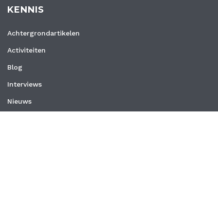
KENNIS
Achtergrondartikelen
Activiteiten
Blog
Interviews
Nieuws
Vacatures
Whitepapers
WEBSITE
Privacyverklaring
Algemene voorwaarden