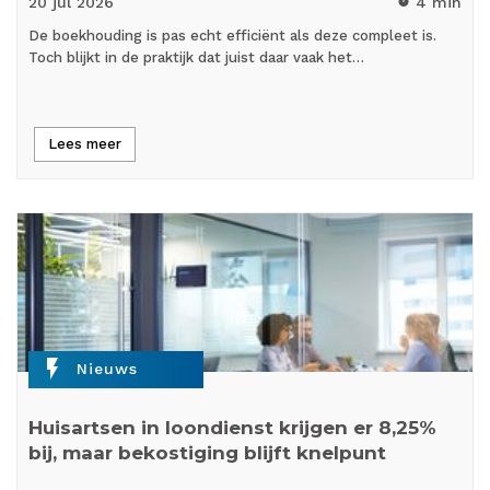
20 jul
2026
4 min
timer
De boekhouding is pas echt efficiënt als deze compleet is.
Toch blijkt in de praktijk dat juist daar vaak het…
Lees meer
flash_on
Nieuws
Huisartsen in loondienst krijgen er 8,25%
bij, maar bekostiging blijft knelpunt