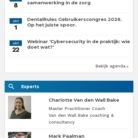
samenwerking in de zorg
8
DentalRules Gebruikerscongres 2026.
okt
Op het juiste spoor.
1
Webinar 'Cybersecurity in de praktijk: wie
okt
doet wat?'
22
Bekijk agenda
search
Experts
Charlotte Van den Wall Bake
Master Practitioner Coach
Van den Wall Bake coaching &
consultancy
Mark Paalman