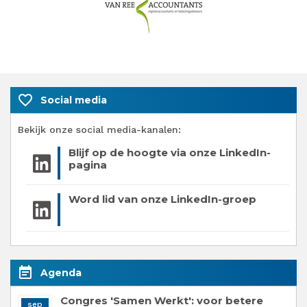
favorite_border
Social media
Bekijk onze social media-kanalen:
Blijf op de hoogte via onze LinkedIn-
pagina
Word lid van onze LinkedIn-groep
event_note
Agenda
Congres 'Samen Werkt': voor betere
sep