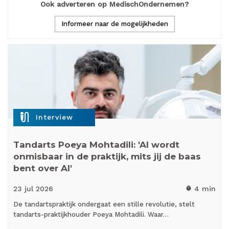
Ook adverteren op MedischOndernemen?
Informeer naar de mogelijkheden
mic_external_on
Interview
Tandarts Poeya Mohtadili: 'AI wordt
onmisbaar in de praktijk, mits jij de baas
bent over AI'
23 jul
2026
4 min
timer
De tandartspraktijk ondergaat een stille revolutie, stelt
tandarts-praktijkhouder Poeya Mohtadili. Waar…