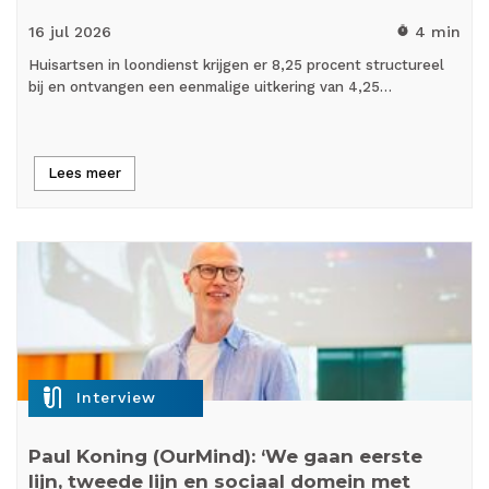
16 jul
2026
4 min
timer
Huisartsen in loondienst krijgen er 8,25 procent structureel
bij en ontvangen een eenmalige uitkering van 4,25…
Lees meer
mic_external_on
Interview
Paul Koning (OurMind): ‘We gaan eerste
lijn, tweede lijn en sociaal domein met