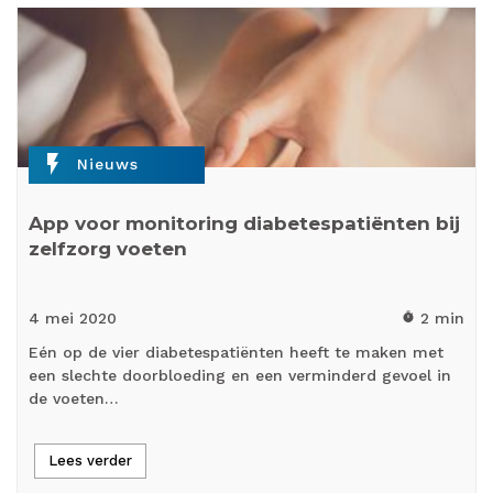
flash_on
Nieuws
App voor monitoring diabetespatiënten bij
zelfzorg voeten
4 mei
2020
2 min
timer
Eén op de vier diabetespatiënten heeft te maken met
een slechte doorbloeding en een verminderd gevoel in
de voeten…
Lees verder