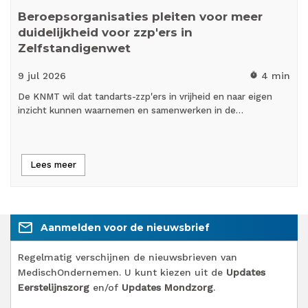
Beroepsorganisaties pleiten voor meer
duidelijkheid voor zzp'ers in
Zelfstandigenwet
9 jul
2026
4 min
timer
De KNMT wil dat tandarts-zzp'ers in vrijheid en naar eigen
inzicht kunnen waarnemen en samenwerken in de…
Lees meer
mail_outline
Aanmelden voor de nieuwsbrief
Regelmatig verschijnen de nieuwsbrieven van
MedischOndernemen. U kunt kiezen uit de
Updates
Eerstelijnszorg
en/of
Updates Mondzorg
.