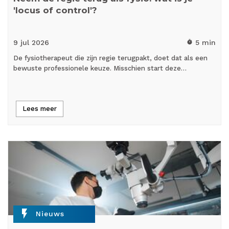
'locus of control'?
9 jul
2026
5 min
timer
De fysiotherapeut die zijn regie terugpakt, doet dat als een
bewuste professionele keuze. Misschien start deze…
Lees meer
flash_on
Nieuws