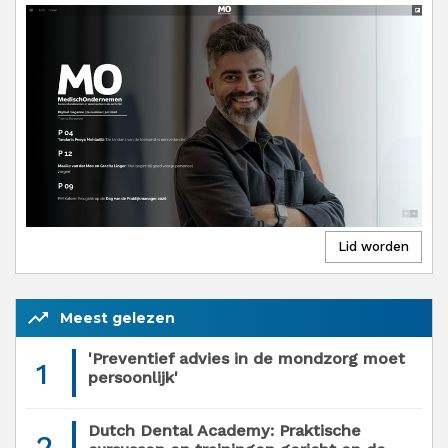
trending_up
Meest gelezen
'Preventief advies in de mondzorg moet
1
persoonlijk'
Dutch Dental Academy: Praktische
2