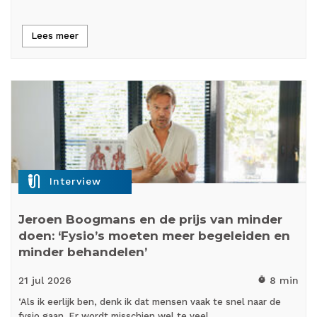
Lees meer
mic_external_on
Interview
Jeroen Boogmans en de prijs van minder
doen: ‘Fysio’s moeten meer begeleiden en
minder behandelen’
21 jul
2026
8 min
timer
‘Als ik eerlijk ben, denk ik dat mensen vaak te snel naar de
fysio gaan. Er wordt misschien wel te veel…