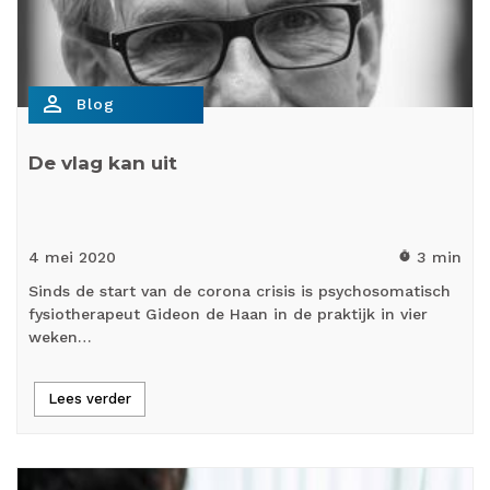
person_outline
Blog
De vlag kan uit
4 mei
2020
3 min
timer
Sinds de start van de corona crisis is psychosomatisch
fysiotherapeut Gideon de Haan in de praktijk in vier
weken…
Lees verder