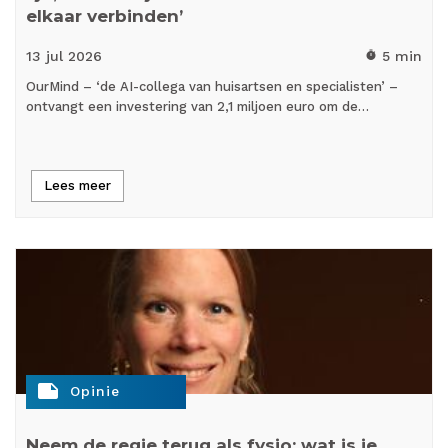
elkaar verbinden’
13 jul
2026
5 min
timer
OurMind – ‘de AI-collega van huisartsen en specialisten’ –
ontvangt een investering van 2,1 miljoen euro om de…
Lees meer
note
Opinie
Neem de regie terug als fysio: wat is je