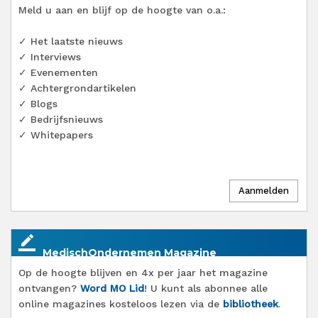
Meld u aan en blijf op de hoogte van o.a.:
✓ Het laatste nieuws
✓ Interviews
✓ Evenementen
✓ Achtergrondartikelen
✓ Blogs
✓ Bedrijfsnieuws
✓ Whitepapers
border_color
MedischOndernemen Magazine
Op de hoogte blijven en 4x per jaar het magazine
ontvangen?
Word MO Lid
!
U kunt als abonnee alle
online magazines kosteloos lezen via de
bibliotheek
.