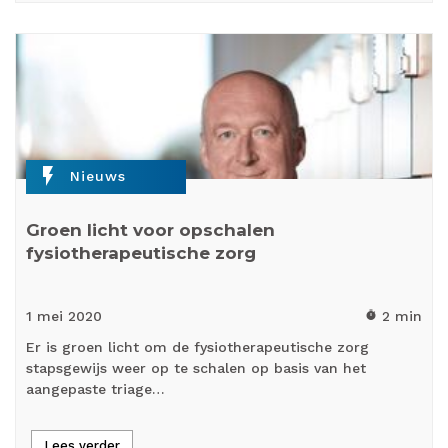
flash_on
Nieuws
Groen licht voor opschalen
fysiotherapeutische zorg
1 mei
2020
2 min
timer
Er is groen licht om de fysiotherapeutische zorg
stapsgewijs weer op te schalen op basis van het
aangepaste triage…
Lees verder