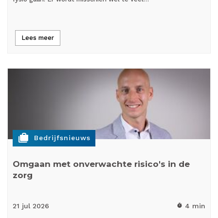
Lees meer
cases
Bedrijfsnieuws
Omgaan met onverwachte risico's in de
zorg
21 jul
2026
4 min
timer